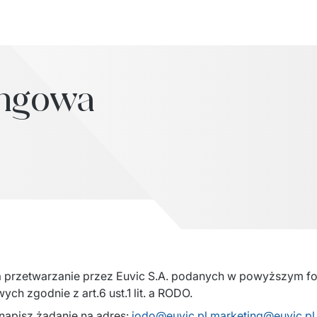
ingowa
przetwarzanie przez Euvic S.A. podanych w powyższym fo
ch zgodnie z art.6 ust.1 lit. a RODO.
apisz żądanie na adres: 
iodo@euvic.pl
marketing@euvic.pl