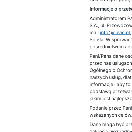
Informacje o prze
Administratorem P
S.A., ul. Przewozo
mail 
info@euvic.pl
Spółki. W sprawac
pośrednictwem adre
Pani/Pana dane os
przez nas usługach 
Ogólnego o Ochron
naszych usług, dla
informacje i aby t
podstawą przetwarza
jakim jest najleps
Podanie przez Pani
wskazanych celów
Dane mogą być prze
zakresie niezbędny