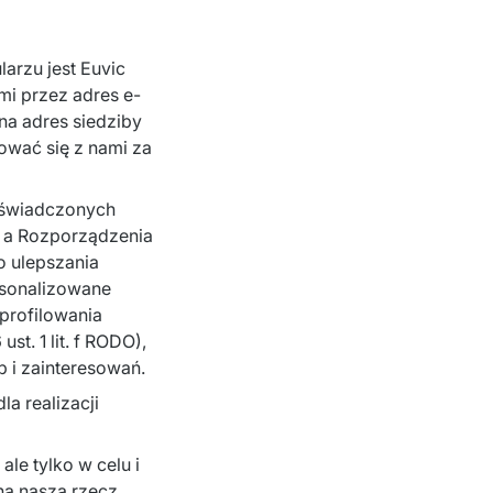
zu jest Euvic 
mi przez adres e-
na adres siedziby 
ać się z nami za 
 świadczonych 
t. a Rozporządzenia 
 ulepszania 
rsonalizowane 
profilowania 
t. 1 lit. f RODO), 
b i zainteresowań.
 realizacji 
e tylko w celu i 
a naszą rzecz 