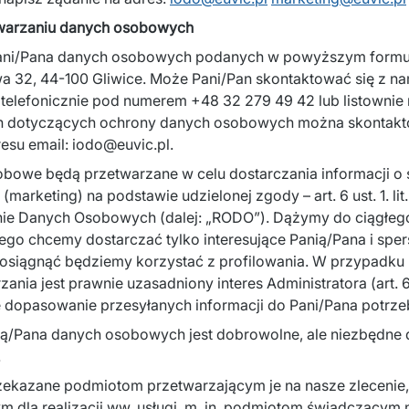
twarzaniu danych osobowych 
ani/Pana danych osobowych podanych w powyższym formular
wa 32, 44-100 Gliwice. Może Pani/Pan skontaktować się z na
, telefonicznie pod numerem +48 32 279 49 42 lub listownie 
h dotyczących ochrony danych osobowych można skontaktow
su email: iodo@euvic.pl.
obowe będą przetwarzane w celu dostarczania informacji o
(marketing) na podstawie udzielonej zgody – art. 6 ust. 1. li
ie Danych Osobowych (dalej: „RODO”). Dążymy do ciągłego
tego chcemy dostarczać tylko interesujące Panią/Pana i spe
o osiągnąć będziemy korzystać z profilowania. W przypadku 
nia jest prawnie uzasadniony interes Administratora (art. 6 us
ze dopasowanie przesyłanych informacji do Pani/Pana potrze
ą/Pana danych osobowych jest dobrowolne, ale niezbędne dla
.
kazane podmiotom przetwarzającym je na nasze zlecenie, al
m dla realizacji ww. usługi, m. in. podmiotom świadczącym n