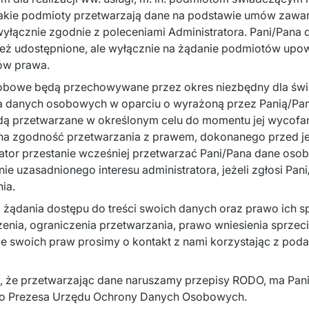
takie podmioty przetwarzają dane na podstawie umów zawart
wyłącznie zgodnie z poleceniami Administratora. Pani/Pana
eż udostępnione, ale wyłącznie na żądanie podmiotów upow
ów prawa.
obowe będą przechowywane przez okres niezbędny dla świa
ia danych osobowych w oparciu o wyrażoną przez Panią/Pan
dą przetwarzane w określonym celu do momentu jej wycofan
 na zgodność przetwarzania z prawem, dokonanego przed je
ator przestanie wcześniej przetwarzać Pani/Pana dane oso
e uzasadnionego interesu administratora, jeżeli zgłosi Pani
ia.
żądania dostępu do treści swoich danych oraz prawo ich sp
zenia, ograniczenia przetwarzania, prawo wniesienia sprzeci
 ze swoich praw prosimy o kontakt z nami korzystając z pod
n, że przetwarzając dane naruszamy przepisy RODO, ma Pan
 do Prezesa Urzędu Ochrony Danych Osobowych.