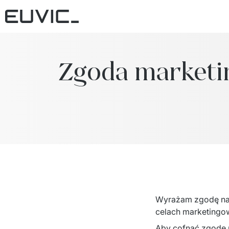
Zgoda market
Wyrażam zgodę na 
celach marketingowy
Aby cofnąć zgodę n