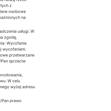
ych z 
 dane osobowe 
ażnionych na 
dczenia usługi. W 
a zgodę, 
ia. Wycofanie 
j wycofaniem. 
bowe przetwarzane 
/Pan sprzeciw 
rostowania, 
wu. W celu 
anego wyżej adresu 
i/Pan prawo 