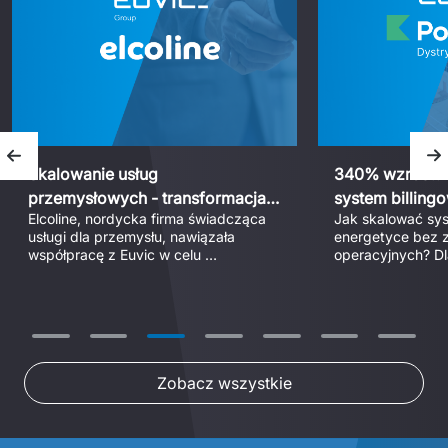
Poprzedni slajd
N
Skalowanie usług
340% wzrostu 
przemysłowych - transformacja
system billing
Elcoline, nordycka firma świadcząca 
Jak skalować sys
ERP w Elcoline
Dystrybucja
usługi dla przemysłu, nawiązała 
energetyce bez z
współpracę z Euvic w celu 
operacyjnych? Dla
przeprowadzenia zakrojonej na 
Dystrybucja wdroż
szeroką skalę transformacji cyfrowej 
dedykowany syste
oraz integracji przejętej działalności. 
pozwolił zwiększy
Dzięki zwinnemu modelowi realizacji 
rozliczanych PPE 
projektu oraz wdrożeniu systemu ERP 
przedsiębiorstwo zmodernizowało 
swoje środowisko IT, jednocześnie 
Zobacz wszystkie
zapewniając ciągłość codziennej 