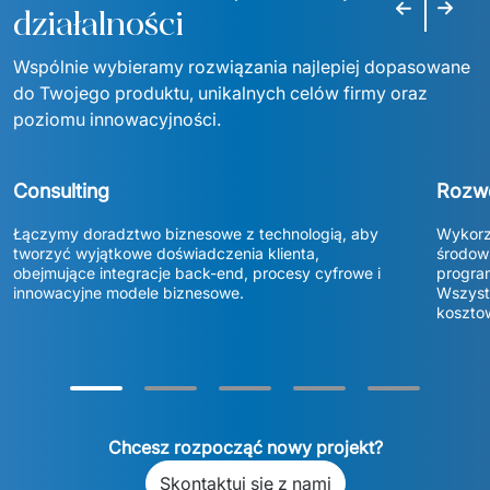
Poprzedni s
Następ
działalności
Wspólnie wybieramy rozwiązania najlepiej dopasowane 
do Twojego produktu, unikalnych celów firmy oraz 
poziomu innowacyjności.
Consulting
Rozw
Łączymy doradztwo biznesowe z technologią, aby 
Wykorzy
tworzyć wyjątkowe doświadczenia klienta, 
środowi
obejmujące integracje back-end, procesy cyfrowe i 
program
innowacyjne modele biznesowe. 
Wszystk
koszto
Chcesz rozpocząć nowy projekt?
Skontaktuj się z nami