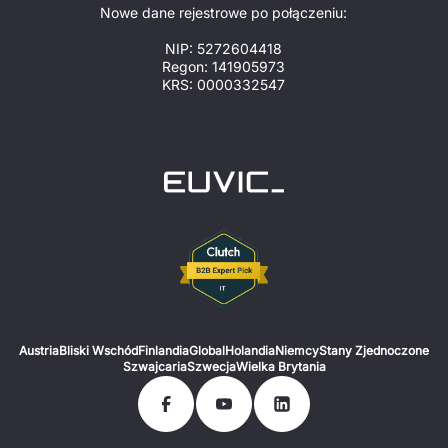
Nowe dane rejestrowe po połączeniu:
NIP: 5272604418
Regon: 141905973
KRS: 0000332547
Austria
Bliski Wschód
Finlandia
Global
Holandia
Niemcy
Stany Zjednoczone
Szwajcaria
Szwecja
Wielka Brytania