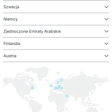
PRODUKTY
Szwecja
Euvic Billing System
Niemcy
Produkty z obszaru Przemysł 4.0
Zjednoczone Emiraty Arabskie
IT Service Management - ITSM
Finlandia
Systemy wspomagania decyzji (DSS)
Austria
Marketplace
Systemy Zarządzania Treścią (CMS)
Platformy do współpracy
System Rejestracji Czasu Pracy (EOSIC)