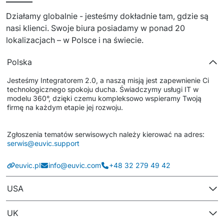
Dedykowany zespół IT
Działamy globalnie - jesteśmy dokładnie tam, gdzie są 
nasi klienci. Swoje biura posiadamy w ponad 20 
Staff Augumentation
lokalizacjach – w Polsce i na świecie.
Infrastruktura IT
Polska
Audyty i doradztwo
Jesteśmy Integratorem 2.0, a naszą misją jest zapewnienie Ci 
technologicznego spokoju ducha. Świadczymy usługi IT w 
Managed IT & Outsourcing
modelu 360°, dzięki czemu kompleksowo wspieramy Twoją 
firmę na każdym etapie jej rozwoju.
Migracje i wdrożenia
Zgłoszenia tematów serwisowych należy kierować na adres: 
Serwis IT i AGD
serwis@euvic.support
↳ Serwis RTV i AGD
euvic.pl
info@euvic.com
+48 32 279 49 42
↳ Serwis IT
USA
Dystrybucja i Produkty
UK