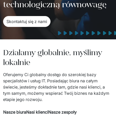
technologiczną równowagę
Sprzęt drukujący - sklep
Integracja systemów IT
Podcast
Telekomunikacja
Sztuczna Inteligencja
Transport i Turystyka
Kraje
Skontaktuj się z nami
↳ AI Transformation
Start-upy i Scale-upy
↳ AI Consultation
Działamy globalnie, myślimy
↳ AI Solutions
lokalnie
Migracja Systemów IT
Oferujemy Ci globalny dostęp do szerokiej bazy 
↳ Migracja do chmury Azure
specjalistów i usług IT. Posiadając biura na całym 
↳ Migracje Chmurowe
świecie, jesteśmy dokładnie tam, gdzie nasi klienci, a 
tym samym, możemy wspierać Twój biznes na każdym 
↳ Audyt aplikacji legacy
etapie jego rozwoju. 
Outsourcing IT
Nasze biura
Nasi klienci
Nasze zespoły