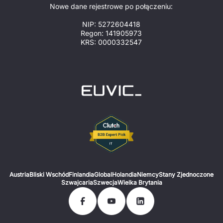
Nowe dane rejestrowe po połączeniu:
NIP: 5272604418
Regon: 141905973
KRS: 0000332547
Austria
Bliski Wschód
Finlandia
Global
Holandia
Niemcy
Stany Zjednoczone
Szwajcaria
Szwecja
Wielka Brytania