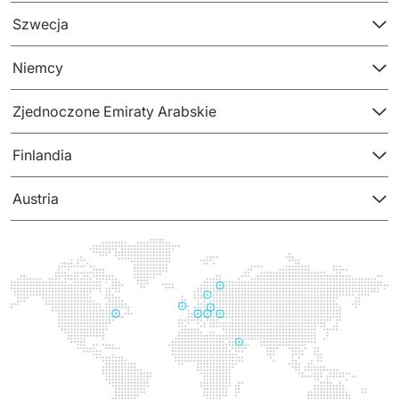
PRODUKTY
Szwecja
Euvic Billing System
Niemcy
Produkty z obszaru Przemysł 4.0
Zjednoczone Emiraty Arabskie
IT Service Management - ITSM
Finlandia
Systemy wspomagania decyzji (DSS)
Austria
Marketplace
Systemy Zarządzania Treścią (CMS)
Platformy do współpracy
System Rejestracji Czasu Pracy (EOSIC)