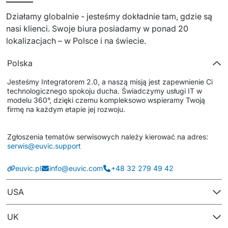
Dedykowany zespół IT
Działamy globalnie - jesteśmy dokładnie tam, gdzie są 
nasi klienci. Swoje biura posiadamy w ponad 20 
Staff Augumentation
lokalizacjach – w Polsce i na świecie.
Infrastruktura IT
Polska
Audyty i doradztwo
Jesteśmy Integratorem 2.0, a naszą misją jest zapewnienie Ci 
technologicznego spokoju ducha. Świadczymy usługi IT w 
Managed IT & Outsourcing
modelu 360°, dzięki czemu kompleksowo wspieramy Twoją 
firmę na każdym etapie jej rozwoju.
Migracje i wdrożenia
Zgłoszenia tematów serwisowych należy kierować na adres: 
Serwis IT i AGD
serwis@euvic.support
↳ Serwis RTV i AGD
euvic.pl
info@euvic.com
+48 32 279 49 42
↳ Serwis IT
USA
Dystrybucja i Produkty
UK