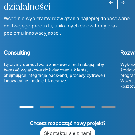
Poprzedni s
Następ
działalności
Wspólnie wybieramy rozwiązania najlepiej dopasowane 
do Twojego produktu, unikalnych celów firmy oraz 
poziomu innowacyjności.
Consulting
Rozw
Łączymy doradztwo biznesowe z technologią, aby 
Wykorzy
tworzyć wyjątkowe doświadczenia klienta, 
środowi
obejmujące integracje back-end, procesy cyfrowe i 
program
innowacyjne modele biznesowe. 
Wszystk
koszto
Chcesz rozpocząć nowy projekt?
Skontaktuj się z nami