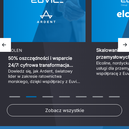
Poprzedni slajd
N
Skalowanie usł
POLEN
przemysłowych
50% oszczędności i wsparcie
Elcoline, nordyck
ERP w Elcoline
24/7: cyfrowa transformacja
usługi dla przemy
Dowiedz się, jak Ardent, światowy 
Ardent z Euvic
współpracę z Euvi
lider w zakresie ratownictwa 
przeprowadzenia 
morskiego, dzięki współpracy z Euvic 
szeroką skalę tra
obniżył koszty wsparcia IT o 50%. 
oraz integracji prz
Przeczytaj, jak scentralizowany dział 
Dzięki zwinnemu m
pomocy 24/7 oraz udana migracja do 
projektu oraz wd
chmury Microsoft zapewniły ciągłość 
przedsiębiorstwo
swoje środowisko 
Zobacz wszystkie
zapewniając ciąg