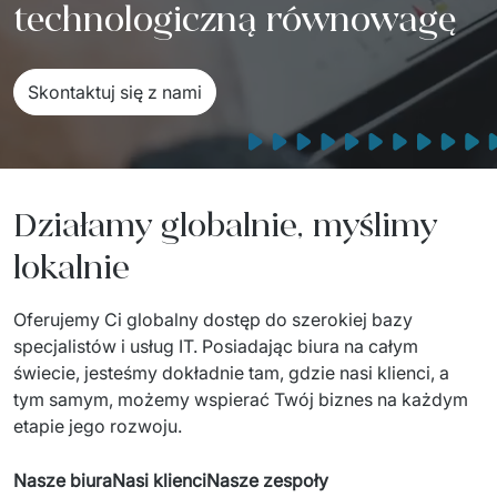
technologiczną równowagę
Sprzęt drukujący - sklep
Integracja systemów IT
Podcast
Telekomunikacja
Sztuczna Inteligencja
Transport i Turystyka
Kraje
Skontaktuj się z nami
↳ AI Transformation
Start-upy i Scale-upy
↳ AI Consultation
Działamy globalnie, myślimy
↳ AI Solutions
lokalnie
Migracja Systemów IT
Oferujemy Ci globalny dostęp do szerokiej bazy 
↳ Migracja do chmury Azure
specjalistów i usług IT. Posiadając biura na całym 
↳ Migracje Chmurowe
świecie, jesteśmy dokładnie tam, gdzie nasi klienci, a 
tym samym, możemy wspierać Twój biznes na każdym 
↳ Audyt aplikacji legacy
etapie jego rozwoju. 
Outsourcing IT
Nasze biura
Nasi klienci
Nasze zespoły