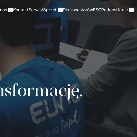
Kontakt
Dla inwestorów
ESG
Podcast
 nas
Serwis/Sprzęt
Kraje
sformację, 