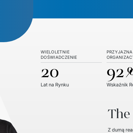
WIELOLETNIE
PRZYJAZNA
DOŚWIADCZENIE
ORGANIZAC
20
92
Lat na Rynku
Wskaźnik Re
The
Z dumą real