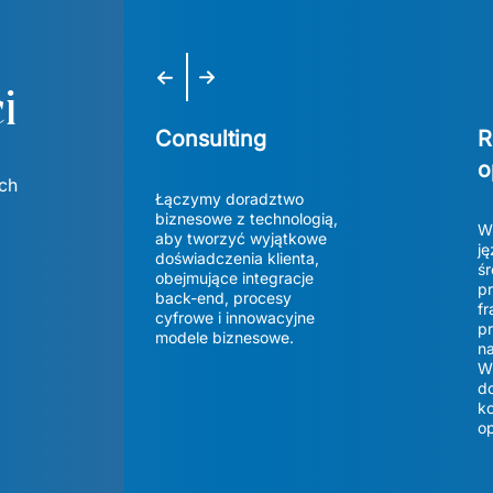
Poprzedni slajd
Następny slajd
i
Consulting
R
o
h 
Łączymy doradztwo 
biznesowe z technologią, 
W
aby tworzyć wyjątkowe 
ję
doświadczenia klienta, 
śr
obejmujące integracje 
pr
back-end, procesy 
fr
cyfrowe i innowacyjne 
pr
modele biznesowe. 
na
Ws
do
ko
o