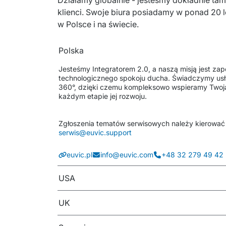
Działamy globalnie - jesteśmy dokładnie tam,
klienci. Swoje biura posiadamy w ponad 20 lo
w Polsce i na świecie.
Polska
Jesteśmy Integratorem 2.0, a naszą misją jest zape
technologicznego spokoju ducha. Świadczymy usłu
360°, dzięki czemu kompleksowo wspieramy Twoją 
każdym etapie jej rozwoju.
serwis@euvic.support
euvic.pl
info@euvic.com
+48 32 279 49 42
USA
UK