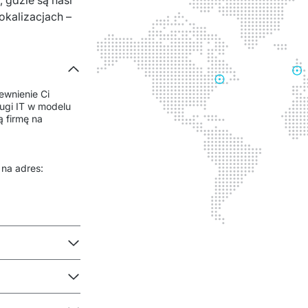
 gdzie są nasi 
kalizacjach – 
wnienie Ci 
gi IT w modelu 
firmę na 
Zgłoszenia tematów serwisowych należy kierować na adres: 