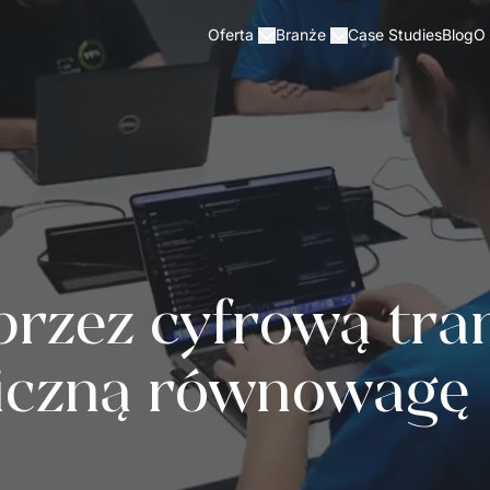
Case Studies
Blog
Oferta
Branże
O
rzez cyfrową tran
giczną równowagę