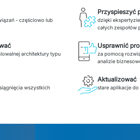
Przyspieszyć p
ązań - częściowo lub 
dzięki ekspertyzi
całych zespołów 
ować
Usprawnić pro
owalnej architektury typu 
za pomocą rozwiąza
analizie biznesowe
Aktualizować
siągnięcia wszystkich 
stare aplikacje do