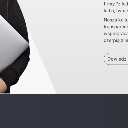
firmy “z l
ludzi, two
Nasza kultu
transparentn
współpraca z
czerpią z ni
Dowiedz s