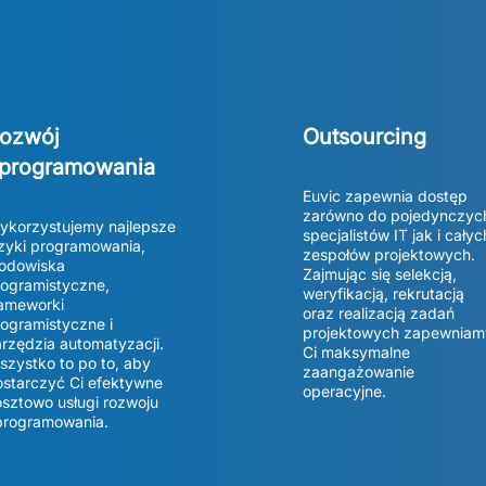
ozwój
Outsourcing
programowania
Euvic zapewnia dostęp 
zarówno do pojedynczych
ykorzystujemy najlepsze 
specjalistów IT jak i całych
zyki programowania, 
zespołów projektowych. 
odowiska 
Zajmując się selekcją, 
ogramistyczne, 
weryfikacją, rekrutacją 
ameworki 
oraz realizacją zadań 
ogramistyczne i 
projektowych zapewniamy
rzędzia automatyzacji. 
Ci maksymalne 
zystko to po to, aby 
zaangażowanie 
starczyć Ci efektywne 
operacyjne.
sztowo usługi rozwoju 
programowania. 