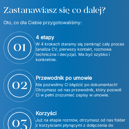
Zastanawiasz się co dalej?
Oto, co dla Ciebie przygotowaliśmy:
4 etapy
0
1
W 4 krokach staramy się zamknąć cały proces 
(analiza CV, pierwszy kontakt, rozmowa 
techniczna i decyzja). Ma być szybko i 
konkretnie.
Przewodnik po umowie
0
2
Nie pozwolimy Ci błądzić po dokumentach! 
Otrzymasz od nas przewodnik, który pozwoli 
Ci w pełni zrozumieć zapisy w umowie.
Korzyści
0
3
Już na etapie rozmów, otrzymasz od nas folder 
z korzyściami płynącymi z dołączenia do 