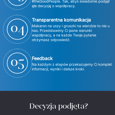
#theGoodPeople. Tak, abyś świadomie podjął/
ęła decyzję o współpracy.
Transparentna komunikacja
0
4
Makaron na uszy i gruszki na wierzbie to nie u 
nas. Przedstawimy Ci jasne warunki 
współpracy, a na każde Twoje pytanie 
otrzymasz odpowiedź. 
0
5
Feedback
Na każdym z etapów przekazujemy Ci komplet 
informacji, wyniki i dalsze kroki. 
Decyzja podjęta?