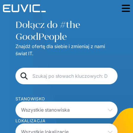
Dołącz do #the 
Oferty pracy
GoodPeople
Wróć na euvic.pl
Znajdź ofertę dla siebie i zmieniaj z nami 
Euvic Camp
świat IT. 
STANOWISKO
Wszystkie stanowiska
LOKALIZACJA
Wszystkie lokalizacje