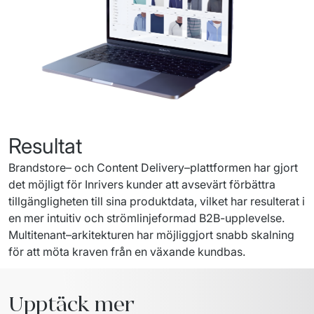
Resultat
Brandstore
– 
och
Content
Delivery
–
plattformen
har
gjort
det 
möjligt
 för 
Inrivers
kunder
att
avsevärt
förbättra
tillgängligheten
 till 
sina
produktdata
, 
vilket
har
resulterat
i
en
mer
intuitiv
och
strömlinjeformad
 B2B-upplevelse. 
Multitenant
–
arkitekturen
har
möjliggjort
snabb
skalning
för 
att
möta
kraven
från
en
växande
kundbas
.
Upptäck mer