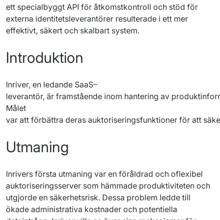
ett
specialbyggt
 API för 
åtkomstkontroll
och
stöd
 för 
externa 
identitetsleverantörer
resulterade
i
ett
mer
effektivt
, 
säkert
och
skalbart
 system.
Introduktion
Inriver, en ledande SaaS–
leverantör, är framstående inom hantering av produktinform
Målet 
var att förbättra deras auktoriseringsfunktioner för att sä
Utmaning
Inrivers
första
utmaning
 var 
en
föråldrad
och
oflexibel
auktoriseringsserver
som
hämmade
produktiviteten
och
utgjorde
en
säkerhetsrisk
. Dessa problem 
ledde
 till 
ökade
administrativa
kostnader
och
potentiella