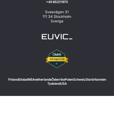
+46 852211970
Sveavägen 31
111 34 Stockholm
Sverige
Finland
Global
MEA
netherlands
Österrike
Polen
Schweiz
Storbritannien
Tyskland
USA