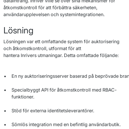
dataintrång
. 
Inriver
ville
 se 
över
sina
mekanismer
 för 
åtkomstkontroll
 för 
att
förbättra
säkerheten
, 
användarupplevelsen
och
systemintegrationen
.
Lösning
Lösningen var ett omfattande system för auktorisering 
och åtkomstkontroll, utformat för att 
hantera 
Inrivers
 utmaningar. Detta omfattade följande:
En
ny
auktoriseringsserver
baserad
på
beprövade
bran
Specialbyggt
API för
åtkomstkontroll
med RBAC-
funktioner
.
Stöd
för externa
identitetsleverantörer
.
Sömlös
integration med
en
befintlig
användarbutik
.