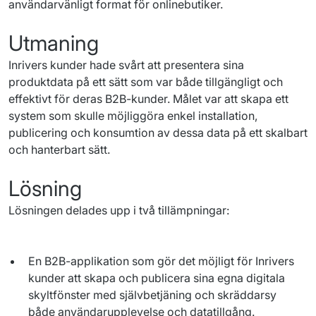
användarvänligt
 format för 
onlinebutiker
.
Utmaning
Inrivers
kunder
 hade 
svårt
att
presentera
sina
produktdata
på
ett
sätt
som
 var 
både
tillgängligt
och
effektivt
 för 
deras
 B2B-kunder. Målet var 
att
skapa
ett
system 
som
skulle
möjliggöra
enkel
 installation, 
publicering
och
konsumtion
 av dessa data 
på
ett
skalbart
och
hanterbart
sätt
.
Lösning
Lösningen delades upp i två tillämpningar:
En B2B-applikation som gör det möjligt för Inrivers
kunder att skapa och publicera sina egna digitala
skyltfönster med självbetjäning och skräddarsy
både användarupplevelse och datatillgång.