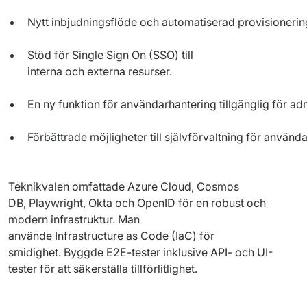
Nytt
inbjudningsflöde
och
automatiserad
provisionerin
Stöd
för
Single
Sign On (SSO) till
interna
och
externa
resurser
.
En
ny
funktion
för
användarhantering
tillgänglig
för
adm
Förbättrade
möjligheter
till
självförvaltning
för
använda
Teknikvalen omfattade 
Azure
 Cloud, Cosmos 
DB, 
Playwright
, 
Okta
 och 
OpenID
 för en robust och 
modern infrastruktur. 
Man 
a
nvände 
Infrastructure
 as 
Code
 (
IaC
) för 
smidighet.
 Byggde E2E-tester inklusive API- och UI-
tester för att säkerställa tillförlitlighet.