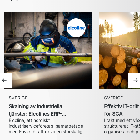
Föregående bild
Nä
SVERIGE
SVERIGE
Skalning av industriella
Effektiv IT-dri
tjänster: Elcolines ERP-
för SCA
Elcoline, ett nordiskt 
I takt med ett vä
transformation
industriserviceföretag, samarbetade 
strukturerat IT-st
med Euvic för att driva en storskalig 
organisera och pro
digital transformation och integrera en 
IT-tjänster. Målet 