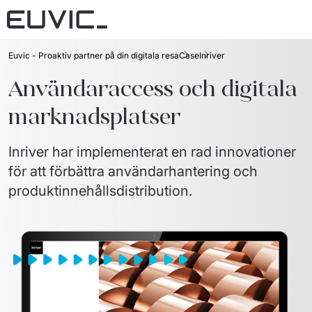
Euvic - Proaktiv partner på din digitala resa
Case
Inriver
Vårt erbjudande
Användaraccess och digitala 
Digital talents
Branscher
marknadsplatser
Digital solutions
Industri och tillverkning
The good people
IT-outsourcing
Retail
Inriver har implementerat en rad innovationer
Kontakta oss
Advisory & digital transformation
Plattform
för att förbättra användarhantering och
Case
produktinnehållsdistribution.
Insights
Länder