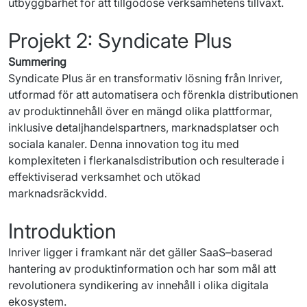
utbyggbarhet
 för 
att
tillgodose
verksamhetens
tillväxt
.
Projekt 2: Syndicate Plus
Summering
Syndicate
 Plus 
är
en
transformativ
lösning
från
Inriver
, 
utformad
 för 
att
automatisera
och
förenkla
distributionen
av 
produktinnehåll
över
en
mängd
olika
plattformar
, 
inklusive
detaljhandelspartners
, 
marknadsplatser
och
sociala
kanaler
. Denna innovation tog 
itu
 med 
komplexiteten
i
flerkanalsdistribution
och
resulterade
i
effektiviserad
verksamhet
och
utökad
marknadsräckvidd
.
Introduktion
Inriver
 ligger 
i
framkant
när
 det 
gäller
SaaS
–
baserad
hantering
 av 
produktinformation
och
har
som
mål
att
revolutionera
syndikering
 av 
innehåll
i
olika
digitala
ekosystem
.