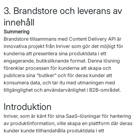
3. Brandstore och leverans av
innehåll
Summering
Brandstore
tillsammans
 med 
Content
Delivery
 API 
är
innovativa
projekt
från
Inriver
som
gör
 det 
möjligt
 för 
kunderna
att
presentera
sina
produktdata
i
ett
engagerande
, 
butiksliknande
 format. Denna 
lösning
förenklar
processen
 för 
kunderna
att
skapa
och
publicera
sina
 “
butiker
” 
och
 för 
deras
kunder
att
konsumera
 data, 
och
 tar 
itu
 med 
utmaningen
 med 
tillgänglighet
och
användarvänlighet
i
 B2B-området.
Introduktion
Inriver
, 
som
är
känt
 för 
sina
SaaS
–
lösningar
 för 
hantering
av 
produktinformation
, 
ville
skapa
en
plattform
där
deras
kunder
kunde
tillhandahålla
produktdata
i
ett