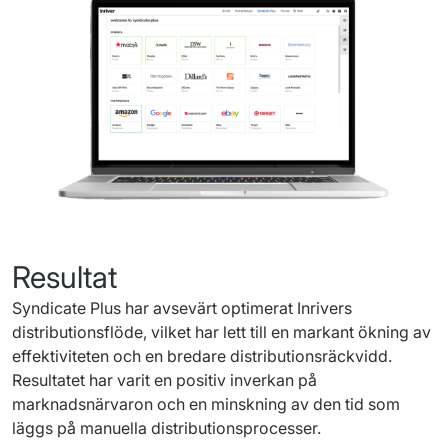
Resultat
Syndicate
 Plus 
har
avsevärt
optimerat
Inrivers
distributionsflöde
, 
vilket
har
lett
 till 
en
markant
ökning
 av 
effektiviteten
och
en
bredare
distributionsräckvidd
. 
Resultatet
har
varit
en
positiv
inverkan
på
marknadsnärvaron
och
en
minskning
 av den 
tid
som
läggs
på
manuella
distributionsprocesser
.