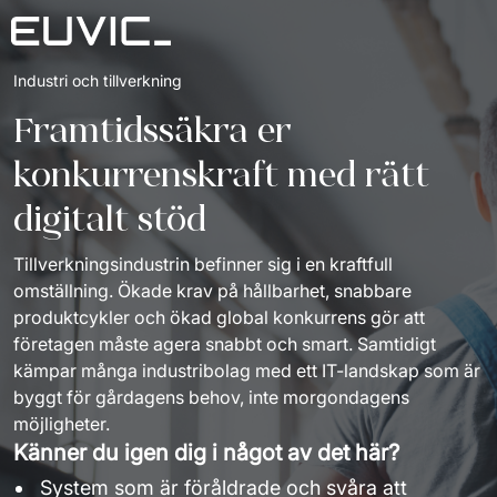
Industri och tillverkning 
Vårt erbjudande
Framtidssäkra er 
Digital talents
Branscher
konkurrenskraft med rätt 
Digital solutions
Industri och tillverkning
The good people
digitalt stöd 
IT-outsourcing
Retail
Kontakta oss
Tillverkningsindustrin befinner sig i en kraftfull 
Advisory & digital transformation
Plattform
Case
omställning. Ökade krav på hållbarhet, snabbare 
produktcykler och ökad global konkurrens gör att 
Insights
företagen måste agera snabbt och smart. Samtidigt 
kämpar många industribolag med ett IT-landskap som är 
Länder
byggt för gårdagens behov, inte morgondagens 
möjligheter.
Känner du igen dig i något av det här?
System som är föråldrade och svåra att