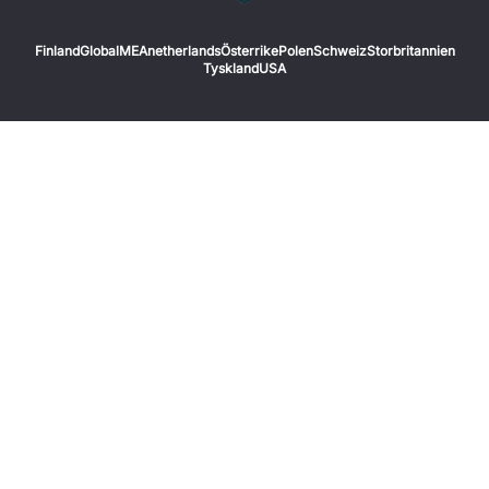
Finland
Global
MEA
netherlands
Österrike
Polen
Schweiz
Storbritannien
Tyskland
USA