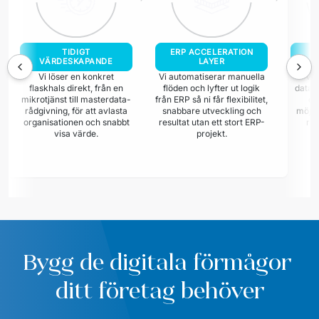
TIDIGT
ERP ACCELERATION
G
VÄRDESKAPANDE
LAYER
Vi löser en konkret
Vi automatiserar manuella
Vi 
flaskhals direkt, från en
flöden och lyfter ut logik
datag
mikrotjänst till masterdata-
från ERP så ni får flexibilitet,
da
rådgivning, för att avlasta
snabbare utveckling och
möjli
organisationen och snabbt
resultat utan ett stort ERP-
rap
visa värde.
projekt.
Bygg de digitala förmågor 
ditt företag behöver