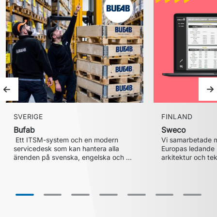
Föregående bild
Nä
SVERIGE
FINLAND
Bufab
Sweco
 Ett ITSM-system och en modern 
Vi samarbetade m
servicedesk som kan hantera alla 
Europas ledande 
ärenden på svenska, engelska och 
arkitektur och tekn
deras dataintegra