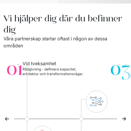
Vi hjälper dig där du befinner
dig
Våra partnerskap startar oftast i någon av dessa 
områden
01
03
Vid tveksamhet
Rådgivning - definiera kapacitet, 
arkitektur och transformationsvägar.
Föregående bild
Näs