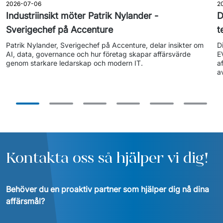
2026-07-06
2
Industriinsikt möter Patrik Nylander -
D
Sverigechef på Accenture
t
Patrik Nylander, Sverigechef på Accenture, delar insikter om 
D
AI, data, governance och hur företag skapar affärsvärde 
E
a
Kontakta oss så hjälper vi dig!
Behöver du en proaktiv partner som hjälper dig nå dina 
affärsmål?