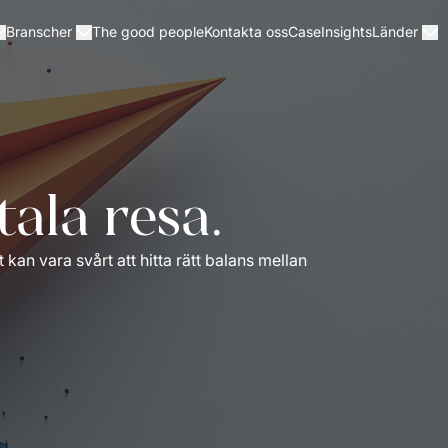
The good people
Kontakta oss
Case
Insights
Branscher
Länder
tala resa.
kan vara svårt att hitta rätt balans mellan 