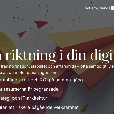
Vårt erbjudande
riktning i din digi
ransformation, stabilitet och affärsnytta – ofta samtidigt. Det 
ra att du möter utmaningar som:
, motståndskraft och ROI på samma gång
 när resurserna är begränsade
ategi och IT-arkitektur
 utan att riskera pågående verksamhet