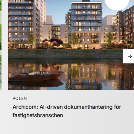
Nä
POLEN
Archicom: AI-driven dokumenthantering för
fastighetsbranschen