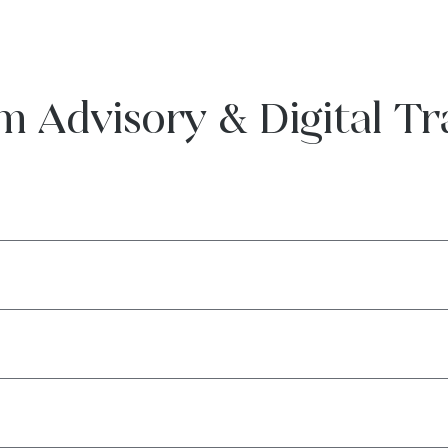
om Advisory & Digital T
a nuvarande kapacitet och brister
l strategi och teknik
g
– Prioritera och strukturera initiativ.
orma kostnadsberäkningar
Designa skalbara ekosystem.
 och validering