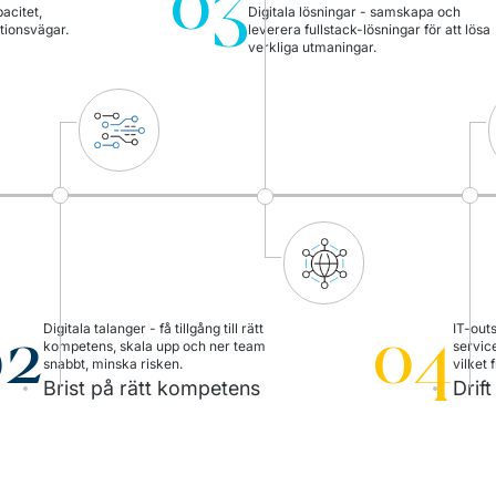
03
acitet, 
Digitala lösningar - samskapa och 
tionsvägar.
leverera fullstack-lösningar för att lösa 
verkliga utmaningar. 
02
04
Digitala talanger - få tillgång till rätt 
IT-outs
kompetens, skala upp och ner team 
service
snabbt, minska risken.
vilket 
Brist på rätt kompetens
Drif