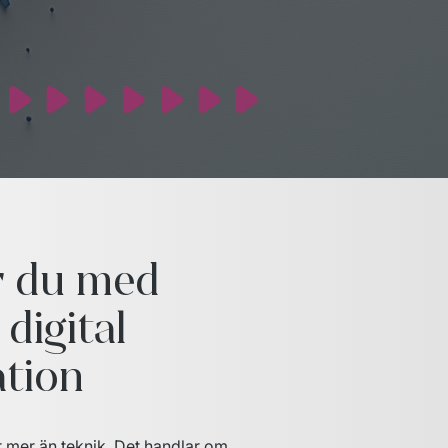
r du med
digital
tion
r mer än teknik. Det handlar om 