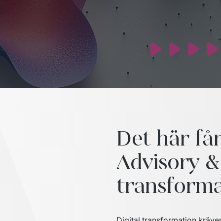
Det här få
Advisory & 
transforma
Digital transformation kräve