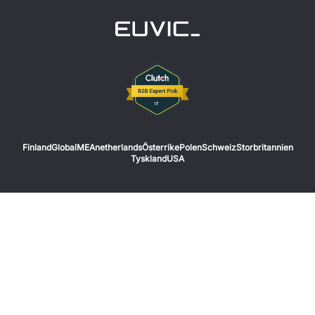
Finland
Global
MEA
netherlands
Österrike
Polen
Schweiz
Storbritannien
Tyskland
USA