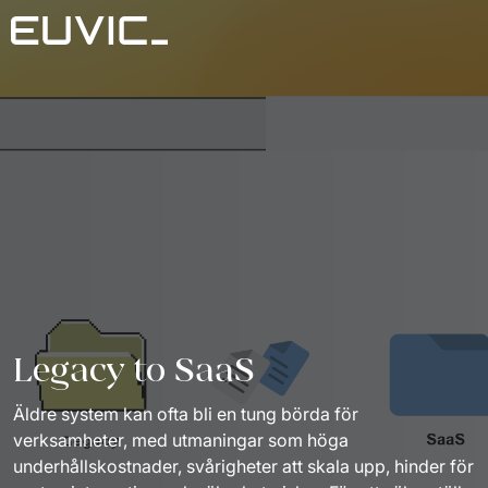
Vårt erbjudande
Digital talents
Branscher
Digital solutions
Industri och tillverkning
The good people
IT-outsourcing
Retail
Kontakta oss
Advisory & digital transformation
Plattform
Case
Insights
Legacy to SaaS
Länder
Äldre system kan ofta bli en tung börda för 
verksamheter, med utmaningar som höga 
underhållskostnader, svårigheter att skala upp, hinder för 