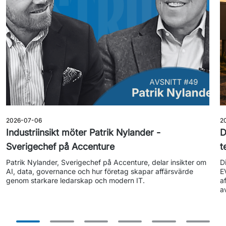
2026-07-06
2
Industriinsikt möter Patrik Nylander -
D
Sverigechef på Accenture
t
Patrik Nylander, Sverigechef på Accenture, delar insikter om 
D
AI, data, governance och hur företag skapar affärsvärde 
E
a