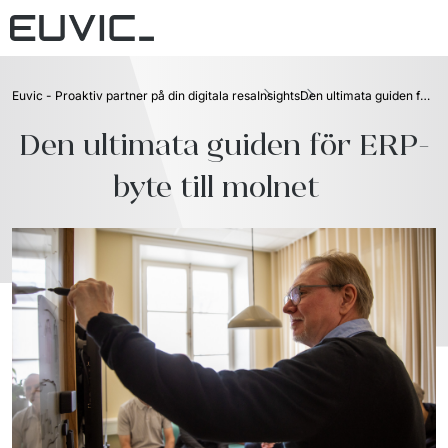
Vårt erbjudande
Euvic - Proaktiv partner på din digitala resa
Insights
Den ultimata guiden för ERP-system byte till molnet
Digital talents
Branscher
Den ultimata guiden för ERP-
Digital solutions
Industri och tillverkning
The good people
byte till molnet  
IT-outsourcing
Retail
Kontakta oss
Advisory & digital transformation
Plattform
Case
Insights
Länder