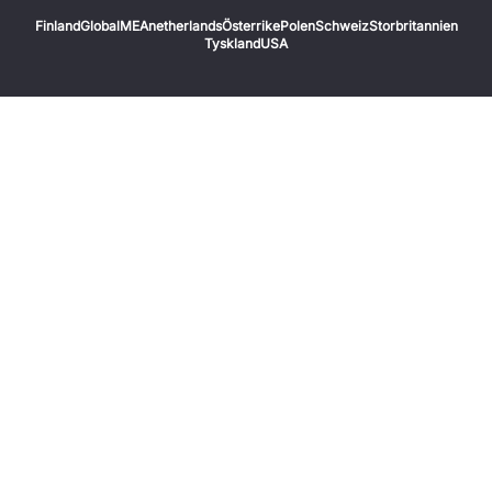
Finland
Global
MEA
netherlands
Österrike
Polen
Schweiz
Storbritannien
Tyskland
USA