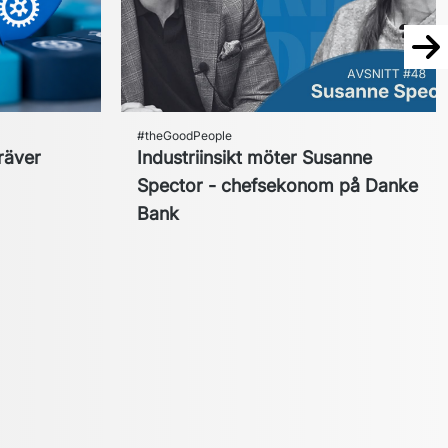
Näs
#theGoodPeople
räver
Industriinsikt möter Susanne
Spector - chefsekonom på Danke
Bank