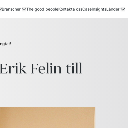
The good people
Kontakta oss
Case
Insights
Branscher
Länder
ängtat!
k Felin till 