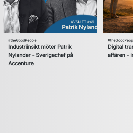
#theGoodPeople
#theGoodPeop
Industriinsikt möter Patrik
Digital tr
Nylander - Sverigechef på
affären - 
Accenture