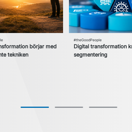
le
#theGoodPeople
ansformation börjar med
Digital transformation k
inte tekniken
segmentering