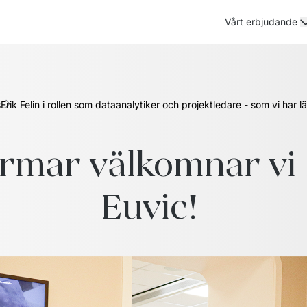
Vårt erbjudande
s
Erik Felin i rollen som dataanalytiker och projektledare - som vi har l
ar välkomnar vi Eri
Euvic! 