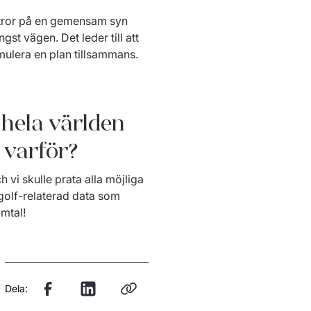
g tror på en gemensam syn 
gst vägen. Det leder till att 
rmulera en plan tillsammans.
 hela världen
 varför?
i skulle prata alla möjliga 
golf-relaterad data som 
amtal!
Dela: