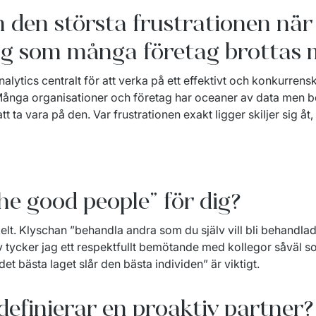
 den största frustrationen nä
ering som många företag brottas
analytics centralt för att verka på ett effektivt och konkurrenskr
 Många organisationer och företag har oceaner av data men 
tt ta vara på den. Var frustrationen exakt ligger skiljer sig åt,
he good people” för dig?
lt. Klyschan ”behandla andra som du själv vill bli behandlad” 
v tycker jag ett respektfullt bemötande med kollegor såväl s
et bästa laget slår den bästa individen” är viktigt. 
definierar en proaktiv partner?