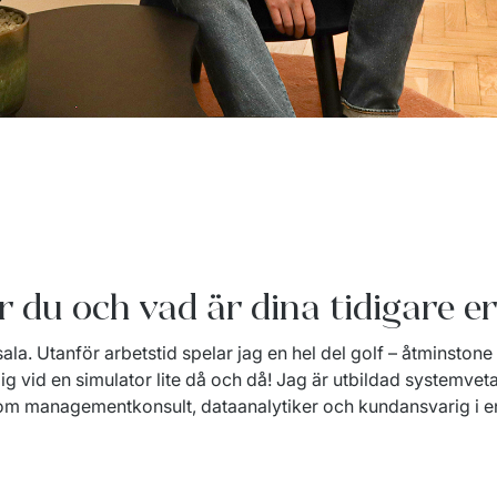
r du och vad är dina tidigare e
ala. Utanför arbetstid spelar jag en hel del golf – åtminston
mig vid en simulator lite då och då! Jag är utbildad systemve
m managementkonsult, dataanalytiker och kundansvarig i en 