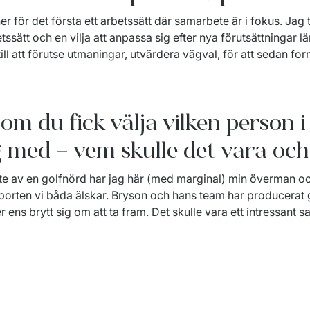
er för det första ett arbetssätt där samarbete är i fokus. Ja
tssätt och en vilja att anpassa sig efter nya förutsättningar län
ll att förutse utmaningar, utvärdera vägval, för att sedan fo
om du fick välja vilken person i
 med – vem skulle det vara och
av en golfnörd har jag här (med marginal) min överman och v
sporten vi båda älskar. Bryson och hans team har producerat 
r ens brytt sig om att ta fram. Det skulle vara ett intressant s