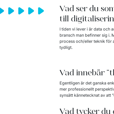
Vad ser du som
till digitalis
I tiden vi lever i är data och 
bransch man befinner sig i.
process och/eller teknik för a
tydligt.
Vad innebär “t
Egentligen är det ganska enke
mer professionellt perspekti
synsätt kännetecknat av att ”d
Vad tycker du 