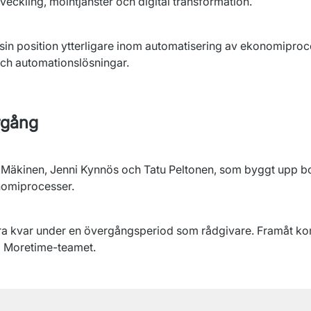
eckling, molntjänster och digital transformation.
sin position ytterligare inom automatisering av ekonomiproc
och automationslösningar.
rgång
äkinen, Jenni Kynnös och Tatu Peltonen, som byggt upp bolag
nomiprocesser.
a kvar under en övergångsperiod som rådgivare. Framåt ko
ra Moretime-teamet.