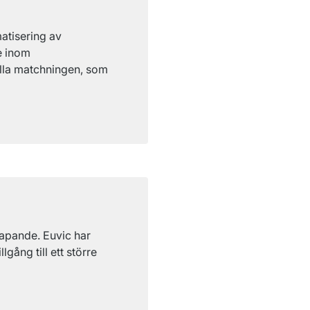
tisering av 
 inom 
ella matchningen, som 
apande. Euvic har 
ång till ett större 