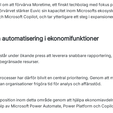
l om att förvärva Moretime, ett finskt techbolag med fokus p
värvet stärker Euvic sin kapacitet inom Microsofts ekosyste
 Microsoft Copilot, och tar ytterligare ett steg i expansione
 automatisering i ekonomifunktioner
tår under ökande press att leverera snabbare rapportering, 
 begränsade resurser.
cesser har därför blivit en central prioritering. Genom att m
n organisationer frigöra tid för analys och affärsstöd.
 position inom detta område genom att hjälpa ekonomiavdelni
jälp av Microsoft Power Automate, Power Platform och Copilo