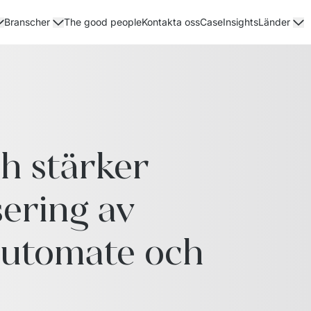
The good people
Kontakta oss
Case
Insights
Branscher
Länder
 stärker 
ring av 
utomate och 