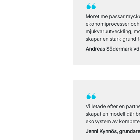
Moretime passar mycket 
ekonomiprocesser och 
mjukvaruutveckling, mol
skapar en stark grund f
Andreas Södermark vd 
Vi letade efter en part
skapat en modell där bol
ekosystem av kompeten
Jenni Kynnös, grundar