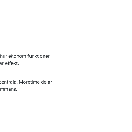
hur ekonomifunktioner 
r effekt.
entrala. Moretime delar 
sammans.