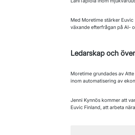
LähiTapiola inom mjukvaruutv
Med Moretime stärker Euvic 
växande efterfrågan på AI- 
Ledarskap och öve
Moretime grundades av Atte M
inom automatisering av eko
Jenni Kynnös kommer att var
Euvic Finland, att arbeta nä