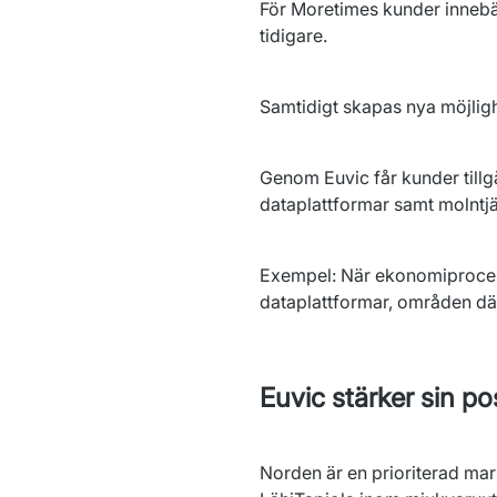
För Moretimes kunder innebär
tidigare.
Samtidigt skapas nya möjligh
Genom Euvic får kunder tillg
dataplattformar samt molntjä
Exempel: När ekonomiprocess
dataplattformar, områden dä
Euvic stärker sin po
Norden är en prioriterad ma