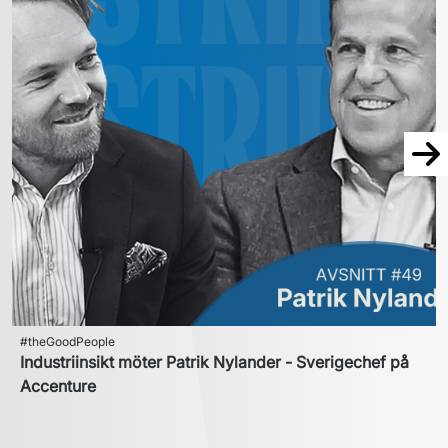
Näs
#theGoodPeople
Industriinsikt möter Patrik Nylander - Sverigechef på
Accenture