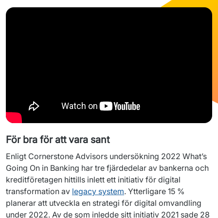
För bra för att vara sant
Enligt Cornerstone Advisors undersökning 2022 What’s 
Going On in Banking har tre fjärdedelar av bankerna och 
kreditföretagen hittills inlett ett initiativ för digital 
transformation av 
legacy system
. Ytterligare 15 % 
planerar att utveckla en strategi för digital omvandling 
under 2022. Av de som inledde sitt initiativ 2021 sade 28 