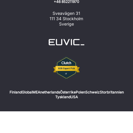
+46 852211970
Sveavägen 31
111 34 Stockholm
Sverige
Finland
Global
MEA
netherlands
Österrike
Polen
Schweiz
Storbritannien
Tyskland
USA