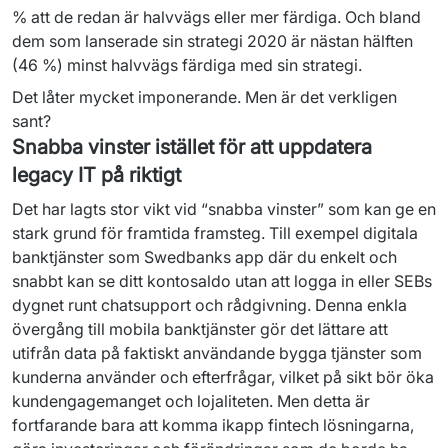
% att de redan är halvvägs eller mer färdiga. Och bland 
dem som lanserade sin strategi 2020 är nästan hälften 
(46 %) minst halvvägs färdiga med sin strategi.
Det låter mycket imponerande. Men är det verkligen 
sant?
Snabba vinster istället för att uppdatera
legacy IT på riktigt
Det har lagts stor vikt vid “snabba vinster” som kan ge en 
stark grund för framtida framsteg. Till exempel digitala 
banktjänster som Swedbanks app där du enkelt och 
snabbt kan se ditt kontosaldo utan att logga in eller SEBs 
dygnet runt chatsupport och rådgivning. Denna enkla 
övergång till mobila banktjänster gör det lättare att 
utifrån data på faktiskt användande bygga tjänster som 
kunderna använder och efterfrågar, vilket på sikt bör öka 
kundengagemanget och lojaliteten. Men detta är 
fortfarande bara att komma ikapp fintech lösningarna, 