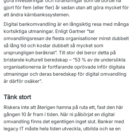
göra investeringar och förändringar som de borde ha 
gjort för fem (eller fler) år sedan utan att göra mycket för 
att ändra kärnbankssystemen.
Digital bankomvandling är en långsiktig resa med många 
kortsiktiga utmaningar. Enligt Gartner “tar 
omvandlingsresan de flesta organisationer minst dubbelt 
så lång tid och kostar dubbelt så mycket som 
ursprungligen beräknat”. Till stor del beror detta på 
bristande kulturell beredskap – “53 % av de undersökta 
organisationerna är fortfarande oprövade inför digitala 
utmaningar och deras beredskap för digital omvandling 
är därför osäker”.
Tänk stort
Riskera inte att återigen hamna på ruta ett, fast den här 
gången 10 år fram i tiden. När ni påbörjat en digital 
omvandling finns det egentligen inget slut. Banker med 
legacy IT måste hela tiden utveckla, utbilda och se en 