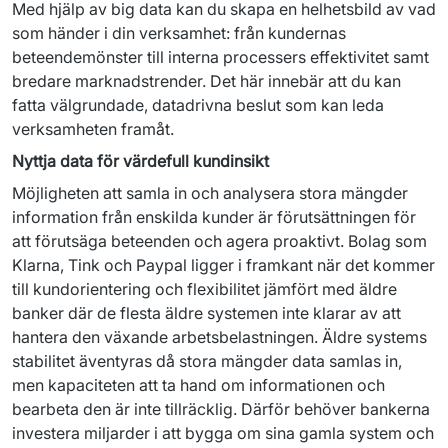
Med hjälp av big data kan du skapa en helhetsbild av vad 
som händer i din verksamhet: från kundernas 
beteendemönster till interna processers effektivitet samt 
bredare marknadstrender. Det här innebär att du kan 
fatta välgrundade, datadrivna beslut som kan leda 
verksamheten framåt.
Nyttja data för värdefull kundinsikt
Möjligheten att samla in och analysera stora mängder 
information från enskilda kunder är förutsättningen för 
att förutsäga beteenden och agera proaktivt. Bolag som 
Klarna, Tink och Paypal ligger i framkant när det kommer 
till kundorientering och flexibilitet jämfört med äldre 
banker där de flesta äldre systemen inte klarar av att 
hantera den växande arbetsbelastningen. Äldre systems 
stabilitet äventyras då stora mängder data samlas in, 
men kapaciteten att ta hand om informationen och 
bearbeta den är inte tillräcklig. Därför behöver bankerna 
investera miljarder i att bygga om sina gamla system och 