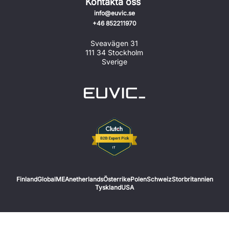
Kontakta oss
info@euvic.se
+46 852211970
Sveavägen 31
111 34 Stockholm
Sverige
Finland
Global
MEA
netherlands
Österrike
Polen
Schweiz
Storbritannien
Tyskland
USA