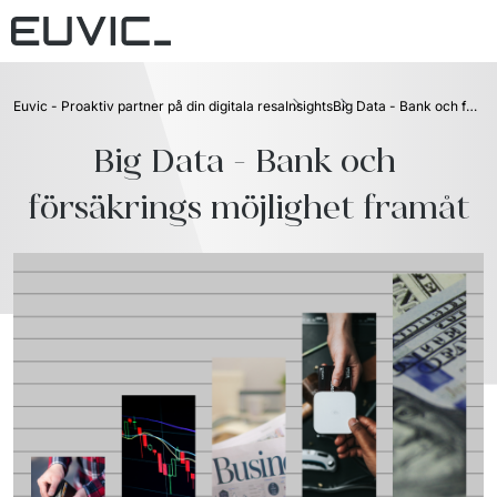
Vårt erbjudande
Euvic - Proaktiv partner på din digitala resa
Insights
Big Data - Bank och försäkrings möjlighet framåt
Digital talents
Branscher
Big Data - Bank och 
Digital solutions
Industri och tillverkning
The good people
försäkrings möjlighet framåt
IT-outsourcing
Retail
Kontakta oss
Advisory & digital transformation
Plattform
Case
Insights
Länder