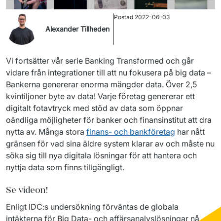
Postad
2022-06-03
Alexander Tillheden
Vi fortsätter vår serie Banking Transformed och går 
vidare från integrationer till att nu fokusera på big data – 
Bankerna genererar enorma mängder data. Över 2,5 
kvintiljoner byte av data! Varje företag genererar ett 
digitalt fotavtryck med stöd av data som öppnar 
oändliga möjligheter för banker och finansinstitut att dra 
nytta av. Många stora 
finans- och bankföretag
 har nått 
gränsen för vad sina äldre system klarar av och måste nu 
söka sig till nya digitala lösningar för att hantera och 
nyttja data som finns tillgängligt.
Se videon!
Enligt
IDC:s
undersökning
förväntas
 de 
globala
intäkterna
 för Big Data- 
och
affärsanalyslösningar
nå