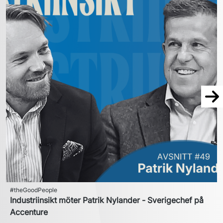
Näs
#theGoodPeople
Industriinsikt möter Patrik Nylander - Sverigechef på
Accenture