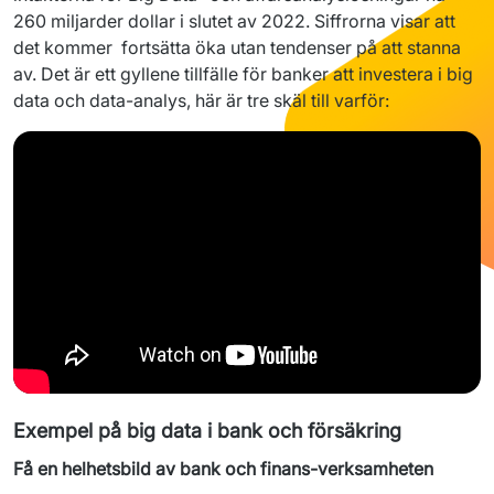
260 
miljarder
 dollar 
i
slutet
 av 2022. 
Siffrorna
visar
att
det 
kommer
fortsätta
öka
utan
tendenser
på
att
stanna
av. Det 
är
ett
gyllene
tillfälle
 för banker 
att
investera
i
 big 
data 
och
 data-
analys
, 
här
är
tre
skäl
 till 
varför
:
Exempel på big data i bank och försäkring
Få en helhetsbild av bank och finans-verksamheten