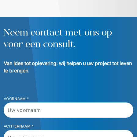
operationele continuïteit tijdens een 
ontwikkeld, waarm
afgerekende leve
met 340% is toe
Neem contact met ons op
voor een consult.
Van idee tot oplevering: wij helpen u uw project tot leven 
te brengen.
VOORNAAM
*
ACHTERNAAM
*