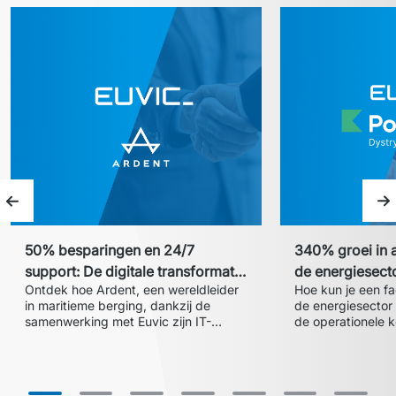
Vorige slide
V
50% besparingen en 24/7
340% groei in a
support: De digitale transformatie
de energiesector Een schaal
Ontdek hoe Ardent, een wereldleider 
Hoe kun je een fa
van Ardent met Euvic
facturatiesyst
in maritieme berging, dankzij de 
de energiesector
Polenergia Dys
samenwerking met Euvic zijn IT-
de operationele k
supportkosten met 50% verlaagde. 
Voor Polenergia 
Lees hoe een gecentraliseerde 24/7 
wij een dedicated
Help Desk en een succesvolle migratie 
factureringssyste
naar de Microsoft-cloud de 
geïmplementeerd 