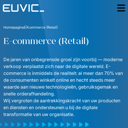
Industrieën
Homepagina
E-commerce (Retail)
Onderwijs
De juiste mensen
E-commerce (Retail)
Energie
Success Stories
Financiële dienstverlening en verzekeringen
De jaren van onbegrensde groei zijn voorbij — moderne 
Contact
verkoop verplaatst zich naar de digitale wereld. E-
Industrie en productie
commerce is inmiddels de realiteit: al meer dan 70% van 
Landen
Logistiek
de consumenten winkelt online en hecht steeds meer 
waarde aan nieuwe technologieën, gebruiksgemak en 
Media en communicatie
snelle orderafhandeling. 
Wij vergroten de aantrekkingskracht van uw producten 
Publieke sector
en diensten en ondersteunen u bij de digitale 
E-commerce
transformatie van uw organisatie.
Telecommunicatie en media