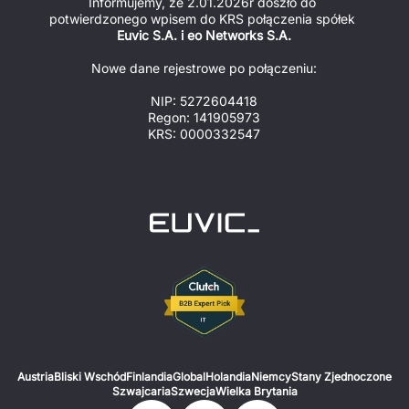
Informujemy, że 2.01.2026r doszło do 
potwierdzonego wpisem do KRS połączenia spółek 
Euvic S.A. i eo Networks S.A.
Nowe dane rejestrowe po połączeniu:
NIP: 5272604418
Regon: 141905973
KRS: 0000332547
Austria
Bliski Wschód
Finlandia
Global
Holandia
Niemcy
Stany Zjednoczone
Szwajcaria
Szwecja
Wielka Brytania