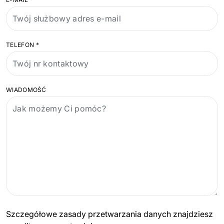
Dedykowany zespół IT
Staff Augumentation
TELEFON
*
Infrastruktura IT
Audyty i doradztwo
WIADOMOŚĆ
Managed IT & Outsourcing
Migracje i wdrożenia
Serwis IT i AGD
↳ Serwis RTV i AGD
↳ Serwis IT
Dystrybucja i Produkty
Szczegółowe zasady przetwarzania danych znajdziesz