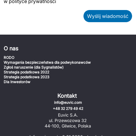
w polityce prywatności
PRODUKTY
Wyślij wiadomość
Euvic Billing System
Produkty z obszaru Przemysł 4.0
IT Service Management - ITSM
O nas
Systemy wspomagania decyzji (DSS)
RODO
Wymagania bezpieczeństwa dla podwykonawców
Zgłoś naruszenie (dla Sygnalistów)
Marketplace
Strategia podatkowa 2022
Strategia podatkowa 2023
Dla Inwestorów
Systemy Zarządzania Treścią (CMS)
Kontakt
Platformy do współpracy
info@euvic.com
+48 32 279 49 42
System Rejestracji Czasu Pracy (EOSIC)
Euvic S.A.
ul. Przewozowa 32
44-100, Gliwice, Polska