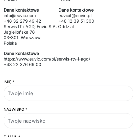
Sprzęt drukujący - sklep
Integracja systemów IT
Podcast
Dane kontaktowe
Dane kontaktowe
Telekomunikacja
info@euvic.com
euvicit@euvic.pl
+48 32 279 49 42
+48 12 39 51 300
Sztuczna Inteligencja
Transport i Turystyka
Kraje
↳ AI Transformation
Start-upy i Scale-upy
Polska
↳ AI Consultation
Dane kontaktowe
https://www.euvic.com/pl/serwis-rtv-i-agd/
↳ AI Solutions
+48 22 376 69 00
Migracja Systemów IT
IMIĘ
*
↳ Migracja do chmury Azure
↳ Migracje Chmurowe
NAZWISKO
*
↳ Audyt aplikacji legacy
Outsourcing IT
E-MAIL
*