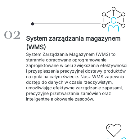
Dedykowany zespół IT
Staff Augumentation
02
Infrastruktura IT
System zarządzania magazynem
(WMS)
Audyty i doradztwo
System Zarządzania Magazynem (WMS) to 
starannie opracowane oprogramowanie 
Managed IT & Outsourcing
zaprojektowane w celu zwiększenia efektywności 
i przyspieszenia precyzyjnej dostawy produktów 
Migracje i wdrożenia
na rynki na całym świecie. Nasz WMS zapewnia 
dostęp do danych w czasie rzeczywistym, 
Serwis IT i AGD
umożliwiając efektywne zarządzanie zapasami, 
precyzyjne przetwarzanie zamówień oraz 
inteligentne alokowanie zasobów. 
↳ Serwis RTV i AGD
↳ Serwis IT
Dystrybucja i Produkty