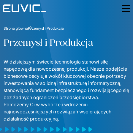
Oferta
Strona główna
Przemysł i Produkcja
USŁUGI
Branże
Przemysł i Produkcja 
Edukacja
Rozwój oprogramowania
Case Studies
Sektor Energetyczny
W dzisiejszym świecie technologia stanowi siłę 
Aplikacje Mobilne
Blog
napędową dla nowoczesnej produkcji. Nasze podejście 
Finanse i Ubezpieczenia
Portale i aplikacje webowe
biznesowe oscyluje wokół kluczowej obecnie potrzeby 
O nas
inwestowania w solidną infrastrukturę informatyczną, 
Przemysł i Produkcja
O nas
Product Design
stanowiącą fundament bezpiecznego i rozwijającego się 
Kontakt
Logistyka
bez żadnych ograniczeń przedsiębiorstwa. 
Certyfikaty
Product Strategy Discovery
Serwis/Sprzęt
Pomożemy Ci w wyborze i wdrożeniu 
Media i Komunikacja
Fundacja
najnowocześniejszych rozwiązań wspierających 
Serwis RTV i AGD
Dynamics 365 / Systemy Biznesowe
Dla inwestorów
działalność produkcyjną.
Sektor Publiczny
Kariera
Serwis IT
Business Intelligence
ESG
E-commerce (Retail)