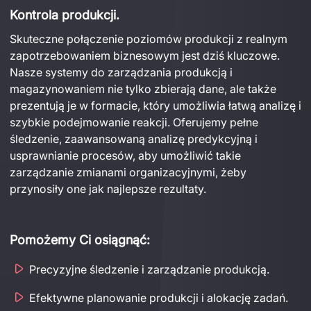
Kontrola
produkcji.
Skuteczne
połączenie
poziomów
produkcji
 z
realnym
zapotrzebowaniem
biznesowym
 jest 
dziś
kluczowe
. 
Nasze
systemy
 do 
zarządzania
produkcją
 i 
magazynowaniem
nie
tylko
zbierają
dane
, ale 
także
prezentują
 je w
formacie
, 
który
umożliwia
łat
wą
analiz
ę
 i 
szybkie
podejmowanie
reakcj
i
. 
Oferujemy
pełn
e
śledzenie
, 
zaawansowaną
analizę
predykcyjną
 i 
u
sprawnianie
procesów
, aby 
umożliwić
takie
zarządzanie
zmianami
organizacyjn
ymi
, 
żeby
przynosiły
 one jak 
naj
lepsze
rezultaty
.
Pomożemy
Ci
osiągnąć
:
Precyzyjne śledzenie i zarządzanie produkcją.
Efektywne planowanie produkcji i alokację zadań.