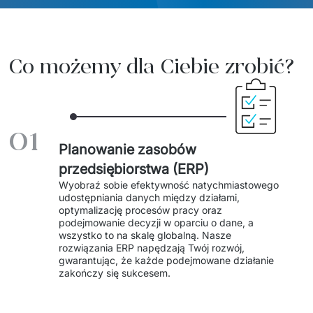
Sprzęt drukujący - sklep
Integracja systemów IT
Podcast
Telekomunikacja
Sztuczna Inteligencja
Transport i Turystyka
Kraje
Co możemy dla Ciebie zrobić?
↳ AI Transformation
Start-upy i Scale-upy
↳ AI Consultation
01
↳ AI Solutions
Planowanie zasobów
przedsiębiorstwa (ERP)
Migracja Systemów IT
Wyobraź sobie efektywność natychmiastowego 
udostępniania danych między działami, 
↳ Migracja do chmury Azure
optymalizację procesów pracy oraz 
podejmowanie decyzji w oparciu o dane, a 
↳ Migracje Chmurowe
wszystko to na skalę globalną. Nasze 
rozwiązania ERP napędzają Twój rozwój, 
gwarantując, że każde podejmowane działanie 
↳ Audyt aplikacji legacy
zakończy się sukcesem. 
Outsourcing IT