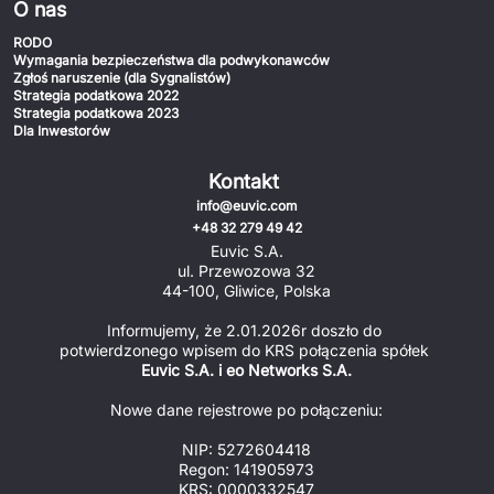
O nas
RODO
Wymagania bezpieczeństwa dla podwykonawców
Zgłoś naruszenie (dla Sygnalistów)
Strategia podatkowa 2022
Strategia podatkowa 2023
Dla Inwestorów
Kontakt
info@euvic.com
+48 32 279 49 42
Euvic S.A.
ul. Przewozowa 32
44-100, Gliwice, Polska
Informujemy, że 2.01.2026r doszło do 
potwierdzonego wpisem do KRS połączenia spółek 
Euvic S.A. i eo Networks S.A.
Nowe dane rejestrowe po połączeniu:
NIP: 5272604418
Regon: 141905973
KRS: 0000332547