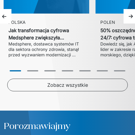
Poprzedni slajd
N
POLSKA
POLEN
Jak transformacja cyfrowa
50% oszczędno
Medsphere zwiększyła
24/7: cyfrowa 
Medsphere, dostawca systemów IT 
Dowiedz się, jak 
efektywność i pozwoliła zdobyć
Ardent z Euvic
dla sektora ochrony zdrowia, stanął 
lider w zakresie 
większy udział w rynku?
przed wyzwaniem modernizacji 
morskiego, dzięki
przestarzałego rozwiązania do 
obniżył koszty ws
zarządzania zapasami i łańcuchem 
Przeczytaj, jak sc
dostaw. We współpracy z Euvic 
pomocy 24/7 oraz
powstała platforma HealthLine – 
chmury Microsoft 
nowoczesne, skalowalne i zgodne z 
Zobacz wszystkie
HIPAA rozwiązanie, które zwiększyło 
wydajność operacyjną, skróciło czas 
szkoleń o 20% i umożliwiło firmie 
wejście do większych systemów 
szpitalnych, umacniając jej pozycję 
Porozmawiajmy