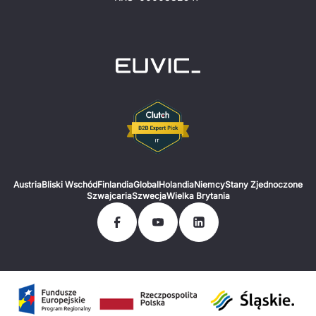
Austria
Bliski Wschód
Finlandia
Global
Holandia
Niemcy
Stany Zjednoczone
Szwajcaria
Szwecja
Wielka Brytania