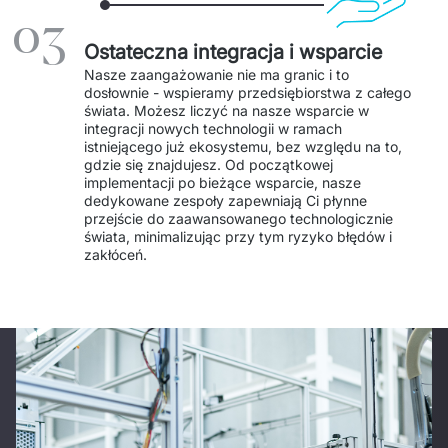
PRODUKTY
03
Ostateczna integracja i wsparcie
Euvic Billing System
Nasze zaangażowanie nie ma granic i to 
dosłownie - wspieramy przedsiębiorstwa z całego 
Produkty z obszaru Przemysł 4.0
świata. Możesz liczyć na nasze wsparcie w 
integracji nowych technologii w ramach 
IT Service Management - ITSM
istniejącego już ekosystemu, bez względu na to, 
gdzie się znajdujesz. Od początkowej 
implementacji po bieżące wsparcie, nasze 
Systemy wspomagania decyzji (DSS)
dedykowane zespoły zapewniają Ci płynne 
przejście do zaawansowanego technologicznie 
Marketplace
świata, minimalizując przy tym ryzyko błędów i 
zakłóceń. 
Systemy Zarządzania Treścią (CMS)
Platformy do współpracy
System Rejestracji Czasu Pracy (EOSIC)