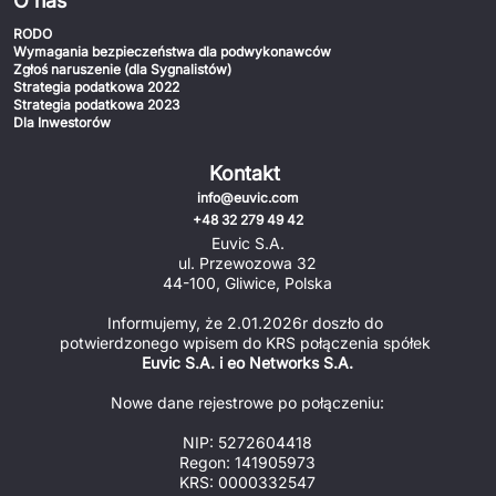
O nas
RODO
Wymagania bezpieczeństwa dla podwykonawców
Zgłoś naruszenie (dla Sygnalistów)
Strategia podatkowa 2022
Strategia podatkowa 2023
Dla Inwestorów
Kontakt
info@euvic.com
+48 32 279 49 42
Euvic S.A.
ul. Przewozowa 32
44-100, Gliwice, Polska
Informujemy, że 2.01.2026r doszło do 
potwierdzonego wpisem do KRS połączenia spółek 
Euvic S.A. i eo Networks S.A.
Nowe dane rejestrowe po połączeniu:
NIP: 5272604418
Regon: 141905973
KRS: 0000332547