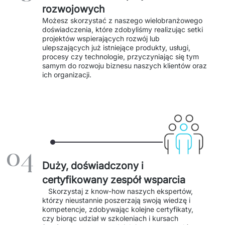
PRODUKTY
rozwojowych
Możesz skorzystać z naszego wielobranżowego 
Euvic Billing System
doświadczenia, które zdobyliśmy realizując setki 
projektów wspierających rozwój lub 
ulepszających już istniejące produkty, usługi, 
Produkty z obszaru Przemysł 4.0
procesy czy technologie, przyczyniając się tym 
samym do rozwoju biznesu naszych klientów oraz 
IT Service Management - ITSM
ich organizacji. 
Systemy wspomagania decyzji (DSS)
Marketplace
Systemy Zarządzania Treścią (CMS)
04
Platformy do współpracy
Duży, doświadczony i
certyfikowany zespół wsparcia
System Rejestracji Czasu Pracy (EOSIC)
   Skorzystaj z know-how naszych ekspertów, 
którzy nieustannie poszerzają swoją wiedzę i 
kompetencje, zdobywając kolejne certyfikaty, 
czy biorąc udział w szkoleniach i kursach 