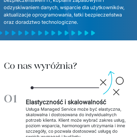
bezpieczeństwem IT, kopiami zapasowymi i 
Sprzęt drukujący - sklep
odzyskiwaniem danych, wsparcie dla użytkowników, 
Integracja systemów IT
Podcast
Telekomunikacja
aktualizacje oprogramowania, łatki bezpieczeństwa 
Sztuczna Inteligencja
oraz doradztwo technologiczne.
Transport i Turystyka
Kraje
↳ AI Transformation
Start-upy i Scale-upy
↳ AI Consultation
↳ AI Solutions
Co nas wyróżnia?
Migracja Systemów IT
↳ Migracja do chmury Azure
01
Elastyczność i skalowalność
↳ Migracje Chmurowe
Usługa Managed Service może być elastyczna, 
skalowalna i dostosowana do indywidualnych 
↳ Audyt aplikacji legacy
potrzeb klienta. Klient może wybrać zakres usług, 
poziom wsparcia, harmonogram utrzymania i inne 
Outsourcing IT
szczegóły, co pozwala dostosować usługę do 
swoich wymagań i budżetu