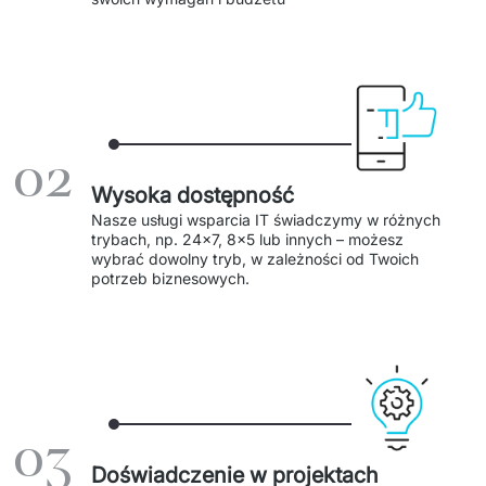
Dedykowany zespół IT
Staff Augumentation
Infrastruktura IT
02
Audyty i doradztwo
Wysoka dostępność
Managed IT & Outsourcing
Nasze usługi wsparcia IT świadczymy w różnych 
trybach, np. 24x7, 8x5 lub innych – możesz 
Migracje i wdrożenia
wybrać dowolny tryb, w zależności od Twoich 
potrzeb biznesowych. 
Serwis IT i AGD
↳ Serwis RTV i AGD
↳ Serwis IT
03
Dystrybucja i Produkty
Doświadczenie w projektach