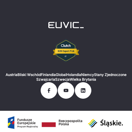
Austria
Bliski Wschód
Finlandia
Global
Holandia
Niemcy
Stany Zjednoczone
Szwajcaria
Szwecja
Wielka Brytania