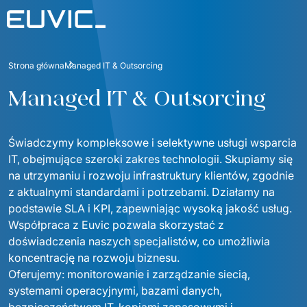
Oferta
Strona główna
Managed IT & Outsorcing
USŁUGI
Branże
Managed IT & Outsorcing
Edukacja
Rozwój oprogramowania
Case Studies
Sektor Energetyczny
Świadczymy kompleksowe i selektywne usługi wsparcia 
Aplikacje Mobilne
Blog
IT, obejmujące szeroki zakres technologii. Skupiamy się 
Finanse i Ubezpieczenia
Portale i aplikacje webowe
na utrzymaniu i rozwoju infrastruktury klientów, zgodnie 
O nas
z aktualnymi standardami i potrzebami. Działamy na 
Przemysł i Produkcja
O nas
Product Design
podstawie SLA i KPI, zapewniając wysoką jakość usług. 
Kontakt
Logistyka
Współpraca z Euvic pozwala skorzystać z 
Certyfikaty
Product Strategy Discovery
Serwis/Sprzęt
doświadczenia naszych specjalistów, co umożliwia 
Media i Komunikacja
Fundacja
koncentrację na rozwoju biznesu.
Serwis RTV i AGD
Dynamics 365 / Systemy Biznesowe
Dla inwestorów
Oferujemy: monitorowanie i zarządzanie siecią, 
Sektor Publiczny
Kariera
Serwis IT
systemami operacyjnymi, bazami danych, 
Business Intelligence
ESG
E-commerce (Retail)