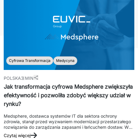
Sprzęt drukujący - sklep
Integracja systemów IT
Podcast
Telekomunikacja
Sztuczna Inteligencja
Transport i Turystyka
Kraje
↳ AI Transformation
Start-upy i Scale-upy
↳ AI Consultation
Cyfrowa Transformacja
Medycyna
↳ AI Solutions
Migracja Systemów IT
POLSKA
3 MIN
Jak transformacja cyfrowa Medsphere zwiększyła
↳ Migracja do chmury Azure
efektywność i pozwoliła zdobyć większy udział w
↳ Migracje Chmurowe
rynku?
Medsphere, dostawca systemów IT dla sektora ochrony 
↳ Audyt aplikacji legacy
zdrowia, stanął przed wyzwaniem modernizacji przestarzałego 
rozwiązania do zarządzania zapasami i łańcuchem dostaw. We 
Outsourcing IT
współpracy z Euvic powstała platforma HealthLine – 
Czytaj więcej