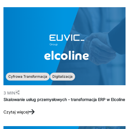
PRODUKTY
Euvic Billing System
Produkty z obszaru Przemysł 4.0
IT Service Management - ITSM
Systemy wspomagania decyzji (DSS)
Marketplace
Cyfrowa Transformacja
Digitalizacja
Systemy Zarządzania Treścią (CMS)
Platformy do współpracy
3 MIN
Skalowanie usług przemysłowych - transformacja ERP w Elcoline
System Rejestracji Czasu Pracy (EOSIC)
Czytaj więcej