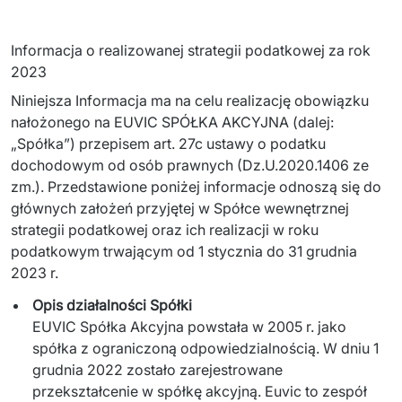
Sprzęt drukujący - sklep
Integracja systemów IT
Podcast
Telekomunikacja
Informacja o realizowanej strategii podatkowej za rok 
Sztuczna Inteligencja
Transport i Turystyka
Kraje
2023
Niniejsza Informacja ma na celu realizację obowiązku 
↳ AI Transformation
Start-upy i Scale-upy
nałożonego na EUVIC SPÓŁKA AKCYJNA (dalej: 
↳ AI Consultation
„Spółka”) przepisem art. 27c ustawy o podatku 
dochodowym od osób prawnych (Dz.U.2020.1406 ze 
↳ AI Solutions
zm.). Przedstawione poniżej informacje odnoszą się do 
głównych założeń przyjętej w Spółce wewnętrznej 
Migracja Systemów IT
strategii podatkowej oraz ich realizacji w roku 
podatkowym trwającym od 1 stycznia do 31 grudnia 
↳ Migracja do chmury Azure
2023 r.
↳ Migracje Chmurowe
Opis działalności Spółki
EUVIC Spółka Akcyjna powstała w 2005 r. jako
↳ Audyt aplikacji legacy
spółka z ograniczoną odpowiedzialnością. W dniu 1
grudnia 2022 zostało zarejestrowane
Outsourcing IT
przekształcenie w spółkę akcyjną. Euvic to zespół