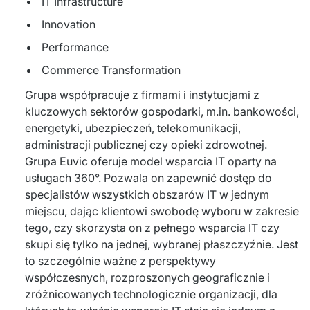
IT Infrastructure
PRODUKTY
Innovation
Euvic Billing System
Performance
Produkty z obszaru Przemysł 4.0
Commerce Transformation
Grupa współpracuje z firmami i instytucjami z 
IT Service Management - ITSM
kluczowych sektorów gospodarki, m.in. bankowości, 
energetyki, ubezpieczeń, telekomunikacji, 
Systemy wspomagania decyzji (DSS)
administracji publicznej czy opieki zdrowotnej. 
Marketplace
Grupa Euvic oferuje model wsparcia IT oparty na 
usługach 360°. Pozwala on zapewnić dostęp do 
Systemy Zarządzania Treścią (CMS)
specjalistów wszystkich obszarów IT w jednym 
miejscu, dając klientowi swobodę wyboru w zakresie 
Platformy do współpracy
tego, czy skorzysta on z pełnego wsparcia IT czy 
skupi się tylko na jednej, wybranej płaszczyźnie. Jest 
System Rejestracji Czasu Pracy (EOSIC)
to szczególnie ważne z perspektywy 
współczesnych, rozproszonych geograficznie i 
zróżnicowanych technologicznie organizacji, dla 