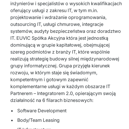
inżynierów i specjalistów o wysokich kwalifikacjach
Dedykowany zespół IT
oferujący usługi z zakresu IT, w tym m.in.
projektowanie i wdrażanie oprogramowania,
Staff Augumentation
outsourcing IT, usługi chmurowe, integracje
Infrastruktura IT
systemów, audyty bezpieczeństwa oraz doradztwo
IT. EUVIC Spółka Akcyjna która jest jednostką
Audyty i doradztwo
dominującą w grupie kapitałowej, obejmującej
szereg podmiotów z branży IT, które wspólnie
Managed IT & Outsourcing
realizują strategię budowy silnej międzynarodowej
grupy informatycznej. Grupa przyjęła kierunek
Migracje i wdrożenia
rozwoju, w którym staje się świadomym,
kompetentnym i gotowym zapewnić
Serwis IT i AGD
komplementarne usługi w każdym obszarze IT
Partnerem – Integratorem 2.0, opierającym swoją
↳ Serwis RTV i AGD
działalność na 6 filarach biznesowych:
↳ Serwis IT
Software Development
Dystrybucja i Produkty
Body/Team Leasing