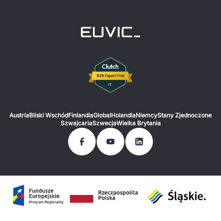
Austria
Bliski Wschód
Finlandia
Global
Holandia
Niemcy
Stany Zjednoczone
Szwajcaria
Szwecja
Wielka Brytania