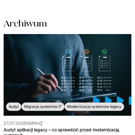
PRODUKTY
Euvic Billing System
Archiwum
Produkty z obszaru Przemysł 4.0
IT Service Management - ITSM
Systemy wspomagania decyzji (DSS)
Marketplace
Systemy Zarządzania Treścią (CMS)
Platformy do współpracy
Audyt
Migracja systemów IT
Modernizacja systemów legacy
System Rejestracji Czasu Pracy (EOSIC)
27.07.2026
5 MIN
Audyt aplikacji legacy – co sprawdzić przed modernizacją