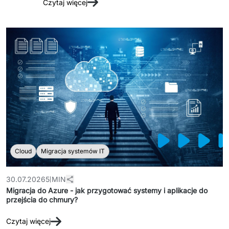
Czytaj więcej
dopasowany do potrzeb biznesowych oraz stanu 
Dedykowany zespół IT
Staff Augumentation
Infrastruktura IT
Audyty i doradztwo
Managed IT & Outsourcing
Migracje i wdrożenia
Serwis IT i AGD
Cloud
Migracja systemów IT
↳ Serwis RTV i AGD
30.07.2026
5 MIN
↳ Serwis IT
Migracja do Azure - jak przygotować systemy i aplikacje do
przejścia do chmury?
Dystrybucja i Produkty
Czytaj więcej