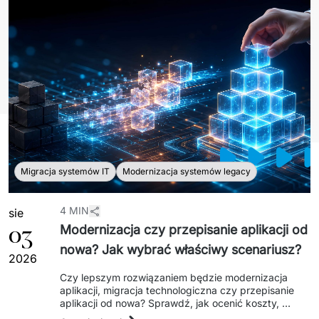
Sprzęt drukujący - sklep
Integracja systemów IT
Podcast
Telekomunikacja
Sztuczna Inteligencja
Transport i Turystyka
Kraje
↳ AI Transformation
Start-upy i Scale-upy
↳ AI Consultation
↳ AI Solutions
Migracja systemów IT
Modernizacja systemów legacy
Migracja Systemów IT
↳ Migracja do chmury Azure
4 MIN
sie
03
Modernizacja czy przepisanie aplikacji od
↳ Migracje Chmurowe
nowa? Jak wybrać właściwy scenariusz?
2026
↳ Audyt aplikacji legacy
Czy lepszym rozwiązaniem będzie modernizacja 
aplikacji, migracja technologiczna czy przepisanie 
Outsourcing IT
aplikacji od nowa? Sprawdź, jak ocenić koszty, 
ryzyko, dług technologiczny i wybrać scenariusz 