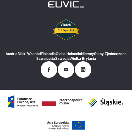
Austria
Bliski Wschód
Finlandia
Global
Holandia
Niemcy
Stany Zjednoczone
Szwajcaria
Szwecja
Wielka Brytania