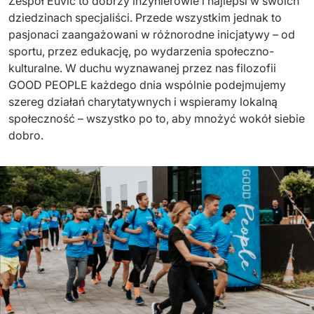
Zespół
 Euvic to 
dobrzy
inżynierowie
 i 
najlepsi
 w 
swoich
dziedzinach
specjaliści
. 
Przede
wszystkim
jednak
 to 
pasjona
ci
zaangażowan
i
 w 
różnorodne
inicjatywy
 – od 
sportu
, 
przez
edukację
, po 
wydarzenia
społeczno-
kulturalne
. 
W
duchu
wyznawanej
przez
nas
filozofii
GOOD PEOPLE 
każdego
dnia
w
spólnie
podejmujemy
szereg
działań
charytatywnych
 i 
wspier
amy
lokaln
ą
społecznoś
ć
 – 
wszystko
 po 
to,
 aby 
mnożyć
wokół
siebie
dobro
.