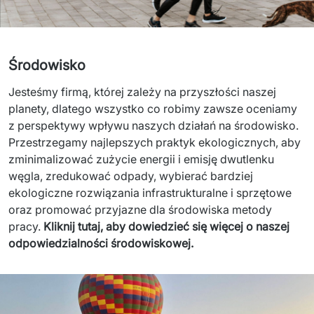
Środowisko
Jesteśmy
firmą
, 
któr
ej
zależy
 na 
przyszłości
naszej
planety
, 
dlatego
wszystko
 co 
robimy
zawsze
oceniamy
z 
perspektywy
wpływu
nasz
ych
działań
na 
środowisko
. 
Przestrzegamy
najlepszych
praktyk
ekologicznych
, aby 
zminimalizować
zużycie
energii
 i 
emisję
dwutlenku
węgla
, 
z
redukować
odpady
, 
wybierać
bardziej
ekologiczne
rozwiązania
infrastruktur
alne
 i 
sprzęt
owe
oraz
promować
przyjazne
dla
środowiska
metody
pracy
. 
Kliknij tutaj, aby dowiedzieć się więcej o naszej 
odpowiedzialności środowiskowej.