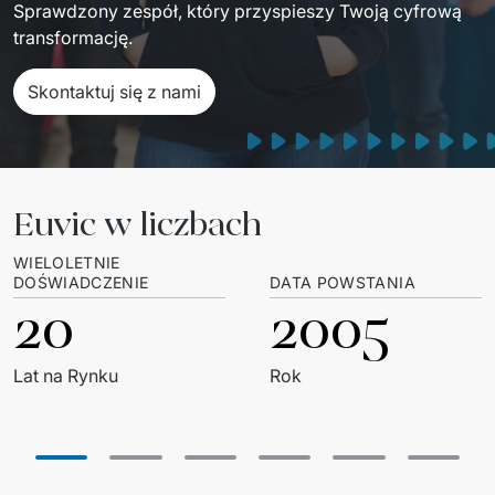
Sprawdzony zespół, który przyspieszy Twoją cyfrową 
Sprzęt drukujący - sklep
Integracja systemów IT
Podcast
transformację.
Telekomunikacja
Sztuczna Inteligencja
Transport i Turystyka
Kraje
Skontaktuj się z nami
↳ AI Transformation
Start-upy i Scale-upy
↳ AI Consultation
Euvic w liczbach
↳ AI Solutions
WIELOLETNIE
Migracja Systemów IT
DOŚWIADCZENIE
DATA POWSTANIA
20
2005
↳ Migracja do chmury Azure
↳ Migracje Chmurowe
Lat na Rynku 
Rok
↳ Audyt aplikacji legacy
Outsourcing IT