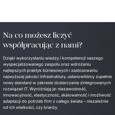
Na co możesz liczyć
współpracując z nami?
Dzięki
wykorzystaniu
wiedzy
 i 
kompetencji
naszego
wyspecjalizowanego
zespołu
oraz
wdrożeniu
najlepszych
praktyk
biznesowych
 i 
zastosowaniu
najwyższej
jakości
infrastruktury
, 
ustanowiliśmy
zupełnie
nowy
standard 
w
zakresie
dostarczania
zintegrowanych
rozwiązań
 IT
. 
Wyróżnia
ją
 je
:
niezawodnoś
ć
, 
innowacyjnoś
ć
, 
elastycznoś
ć
, 
skalowalnoś
ć
i 
możliwość
adaptacji
 do 
potrzeb
 firm z 
całego
świata
 – 
niezależnie
od ich 
wielkości
, 
czy
branży
.