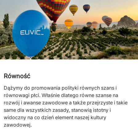
Równość
Dążymy
 do 
promowania
polityki
równych
szans
 i 
równowagi
płci
. 
Właśnie
dlatego
r
ówne
szanse
na 
rozw
ój
 i 
awans
e
zawodowe
 a 
także
przejrzyste
 i 
takie
same 
dla
wszystkich
zasady
, 
stanowią
istotny
 i 
widoczny
na co 
dzień
element 
naszej
kultury
zawodowej
.