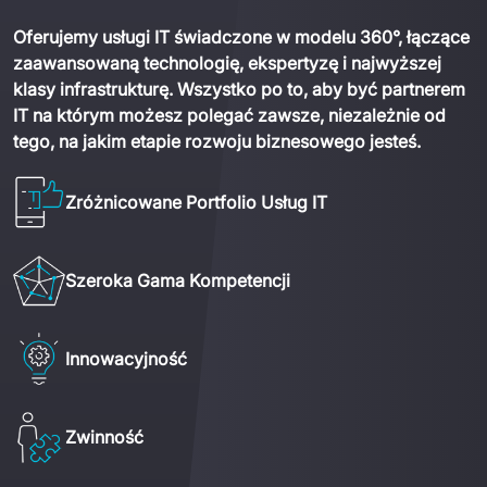
Oferujemy
usług
i
 IT
świadczon
e
 w 
modelu
360°, 
łącząc
e
zaawansowaną
technologię
, 
ekspertyzę
 i 
najwyższej
klasy
infrastrukturę
. 
Wszystko
 po 
to,
 aby 
być
partnerem
IT na 
którym
możesz
polegać
zawsze
, 
niezależnie
od
tego
, na 
jakim
etapie
rozwoju
biznesowego
jesteś
.
Zróżnicowane Portfolio Usług IT
Szeroka Gama Kompetencji
Innowacyjność
Zwinność