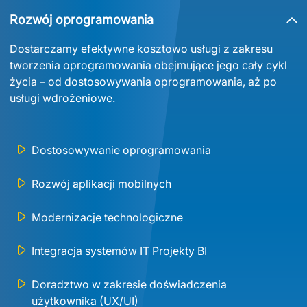
Rozwój oprogramowania
D
ostarcz
amy
efektywne
kosztowo
usługi
z 
zakresu
tworzenia
oprogramowania
obejmujące
jego
cały
cykl
życia
– o
d
dostosowywan
i
a
oprogramowan
i
a,
aż
 po 
usłu
g
i
wdrożenio
we
.
Dostosowywanie oprogramowania
Rozwój aplikacji mobilnych
Modernizacje technologiczne
Integracja systemów IT Projekty BI
Doradztwo w zakresie doświadczenia
użytkownika (UX/UI)