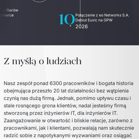
PRODUKTY
10
ci filarów 
mmerce 
Połączenie z eo Networks S.A.  
Euvic Billing System
Debiut Euvic na GPW
2026
Produkty z obszaru Przemysł 4.0
IT Service Management - ITSM
Systemy wspomagania decyzji (DSS)
Z myślą o ludziach
Marketplace
Nasz zespół ponad 6300 pracowników i bogata historia 
Systemy Zarządzania Treścią (CMS)
obejmująca przeszło 20 lat działalności bez wątpienia 
czynią nas dużą firmą. Jednak, pomimo upływu czasu i 
Platformy do współpracy
stale rosnącego grona klientów, nadal jesteśmy firmą 
System Rejestracji Czasu Pracy (EOSIC)
stworzoną przez inżynierów IT, dla inżynierów IT.
Zaangażowanie w otwartość i bliskie relacje, zarówno z 
pracownikami, jak i klientami, pozwalają nam skutecznie 
radzić sobie z napotykanymi wyzwaniami oraz osiągać 