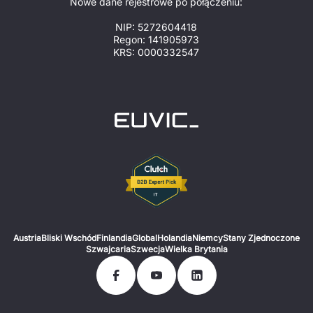
Nowe dane rejestrowe po połączeniu:
NIP: 5272604418
Regon: 141905973
KRS: 0000332547
Austria
Bliski Wschód
Finlandia
Global
Holandia
Niemcy
Stany Zjednoczone
Szwajcaria
Szwecja
Wielka Brytania