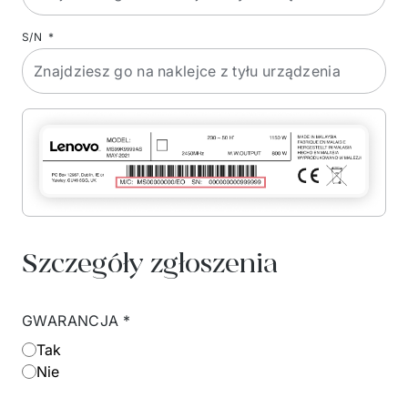
S/N
*
Szczegóły zgłoszenia
GWARANCJA
*
Tak
Nie