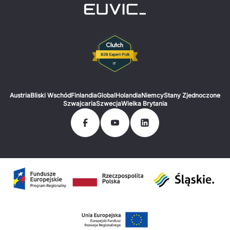
Austria
Bliski Wschód
Finlandia
Global
Holandia
Niemcy
Stany Zjednoczone
Szwajcaria
Szwecja
Wielka Brytania