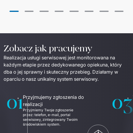
Dedykowany zespół IT
Staff Augumentation
Infrastruktura IT
Audyty i doradztwo
Zobacz jak pracujemy
Realizacja usługi serwisowej jest monitorowana na 
Managed IT & Outsourcing
każdym etapie przez dedykowanego opiekuna, który 
Migracje i wdrożenia
dba o jej sprawny i skuteczny przebieg. Działamy w 
oparciu o nasz unikalny system serwisowy. 
Serwis IT i AGD
01
03
↳ Serwis RTV i AGD
Przyjmujemy zgłoszenia do
realizacji
↳ Serwis IT
Przyjmiemy Twoje zgłoszenie 
przez: telefon, e-mail, portal 
serwisowy, zintegrowany Twoim 
Dystrybucja i Produkty
środowiskiem system. 