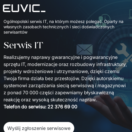
Ogólnopolski serwis IT, na którym możesz polegać. Oparty na 
Oferta
własnych zasobach technicznych i sieci doświadczonych 
serwisantów
USŁUGI
Branże
Serwis IT
Edukacja
Rozwój oprogramowania
Case Studies
Realizujemy naprawy gwarancyjne i pogwarancyjne 
Sektor Energetyczny
Aplikacje Mobilne
Blog
sprzętu IT, modernizacje oraz rozbudowy infrastruktury, 
projekty wdrożeniowe i utrzymaniowe, dzięki czemu 
Finanse i Ubezpieczenia
Portale i aplikacje webowe
O nas
Twoja firma działa bez przestojów.
Dzięki autorskiemu 
Przemysł i Produkcja
systemowi zarządzania siecią serwisową i magazynowi 
O nas
Product Design
Kontakt
z ponad 70 000 części zapewniamy błyskawiczną 
Logistyka
Certyfikaty
reakcję oraz wysoką skuteczność napraw.
Product Strategy Discovery
Serwis/Sprzęt
Telefon do serwisu: 22 376 69 00
Media i Komunikacja
Fundacja
Serwis RTV i AGD
Dynamics 365 / Systemy Biznesowe
Dla inwestorów
Sektor Publiczny
Kariera
Serwis IT
Business Intelligence
Wyślij zgłoszenie serwisowe
ESG
E-commerce (Retail)