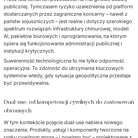
Dedykowany zespół IT
publicznej. Tymczasem ryzyko uzależnienia od platform 
dostarczanych przez zagraniczne koncerny – nawet z 
Staff Augumentation
państw sojuszniczych – jest realne i dotyczy szerokiego 
spektrum rozwiązań: infrastruktury chmurowej, modeli 
Infrastruktura IT
AI, pakietów biurowych i oprogramowania, na którym 
opiera się funkcjonowanie administracji publicznej i 
Audyty i doradztwo
instytucji krytycznych. 
Managed IT & Outsourcing
Suwerenność technologiczna to nie tylko odporność 
operacyjna. To zdolność do utrzymania kluczowych 
Migracje i wdrożenia
systemów wtedy, gdy sytuacja geopolityczna przestaje 
być przewidywalna. 
Serwis IT i AGD
↳ Serwis RTV i AGD
Dual-use: od kompetencji cywilnych do zastosowań
obronnych
↳ Serwis IT
W tym kontekście pojęcie dual-use nabiera nowego 
Dystrybucja i Produkty
znaczenia. Produkty, usługi i komponenty tworzone na 
rynku cywilnym mogą – i powinny być – projektowane z 