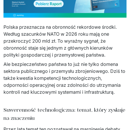
Sprzęt drukujący - sklep
Integracja systemów IT
Podcast
Telekomunikacja
Sztuczna Inteligencja
Transport i Turystyka
Kraje
Polska przeznacza na obronność rekordowe środki. 
↳ AI Transformation
Start-upy i Scale-upy
Według szacunków NATO w 2026 roku mają one 
przekroczyć 200 mld zł. To wyraźny sygnał, że 
↳ AI Consultation
obronność staje się jednym z głównych kierunków 
polityki gospodarczej i przemysłowej państwa.  
↳ AI Solutions
Ale bezpieczeństwo państwa to już nie tylko domena 
sektora publicznego i przemysłu zbrojeniowego. Dziś to 
Migracja Systemów IT
także kwestia kompetencji technologicznych, 
↳ Migracja do chmury Azure
odporności operacyjnej oraz zdolności do utrzymania 
kontroli nad kluczowymi systemami i infrastrukturą. 
↳ Migracje Chmurowe
Suwerenność technologiczna: temat, który zyskuje
↳ Audyt aplikacji legacy
na znaczeniu
Outsourcing IT
Przez lata temat ten pozostawał na marginesie debaty 