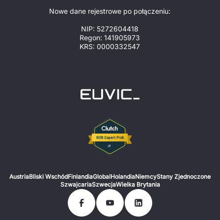
Nowe dane rejestrowe po połączeniu:
NIP: 5272604418
Regon: 141905973
KRS: 0000332547
Austria
Bliski Wschód
Finlandia
Global
Holandia
Niemcy
Stany Zjednoczone
Szwajcaria
Szwecja
Wielka Brytania