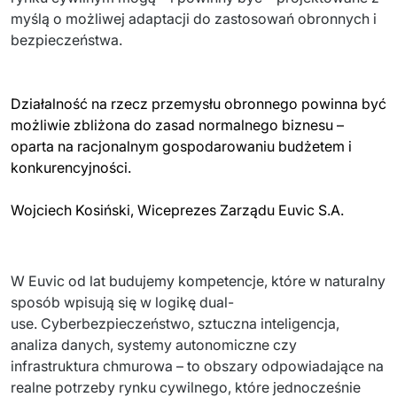
PRODUKTY
myślą o możliwej adaptacji do zastosowań obronnych i 
bezpieczeństwa. 
Euvic Billing System
Produkty z obszaru Przemysł 4.0
Działalność na rzecz przemysłu obronnego powinna być
możliwie zbliżona do zasad normalnego biznesu –
IT Service Management - ITSM
oparta na racjonalnym gospodarowaniu budżetem i
Systemy wspomagania decyzji (DSS)
konkurencyjności.
Marketplace
Wojciech Kosiński, Wiceprezes Zarządu Euvic S.A.
Systemy Zarządzania Treścią (CMS)
W Euvic od lat budujemy kompetencje, które w naturalny 
Platformy do współpracy
sposób wpisują się w logikę dual-
System Rejestracji Czasu Pracy (EOSIC)
use. Cyberbezpieczeństwo, sztuczna inteligencja, 
analiza danych, systemy autonomiczne czy 
infrastruktura chmurowa – to obszary odpowiadające na 
realne potrzeby rynku cywilnego, które jednocześnie 