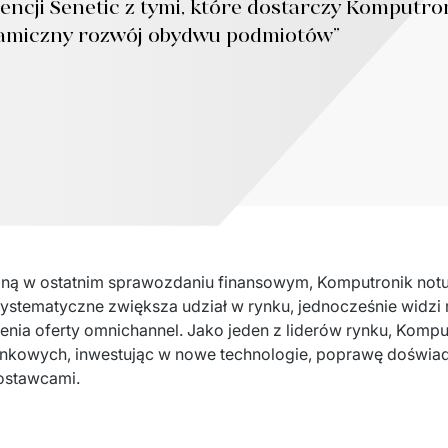
tencji Senetic z tymi, które dostarczy Komputro
namiczny rozwój obydwu podmiotów”
pną w ostatnim sprawozdaniu finansowym, Komputronik notu
tematyczne zwiększa udział w rynku, jednocześnie widzi r
nia oferty omnichannel. Jako jeden z liderów rynku, Komput
ynkowych, inwestując w nowe technologie, poprawę doświa
ostawcami.