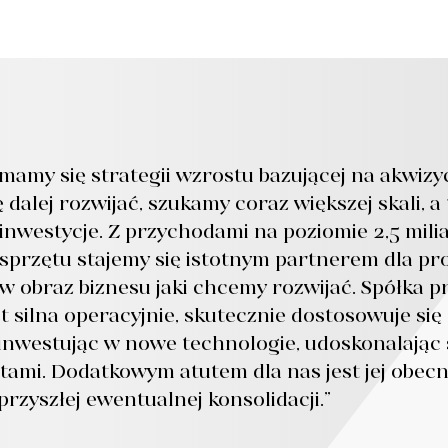
amy się strategii wzrostu bazującej na akwizy
 dalej rozwijać, szukamy coraz większej skali, a
inwestycje. Z przychodami na poziomie 2,5 milia
 sprzętu stajemy się istotnym partnerem dla p
w obraz biznesu jaki chcemy rozwijać. Spółka p
est silna operacyjnie, skutecznie dostosowuje się
 inwestując w nowe technologie, udoskonalając 
ztami. Dodatkowym atutem dla nas jest jej obe
przyszłej ewentualnej konsolidacji.”