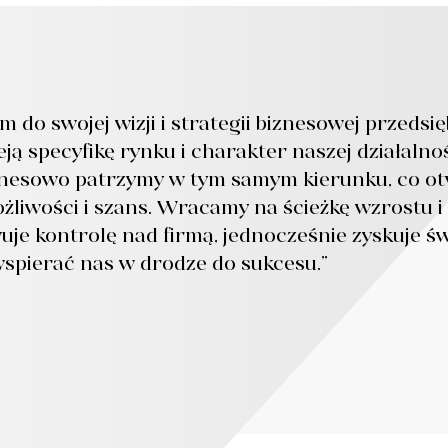
em do swojej wizji i strategii biznesowej przedsi
ją specyfikę rynku i charakter naszej działaln
znesowo patrzymy w tym samym kierunku, co ot
żliwości i szans. Wracamy na ścieżkę wzrostu 
je kontrolę nad firmą, jednocześnie zyskuje ś
spierać nas w drodze do sukcesu.”