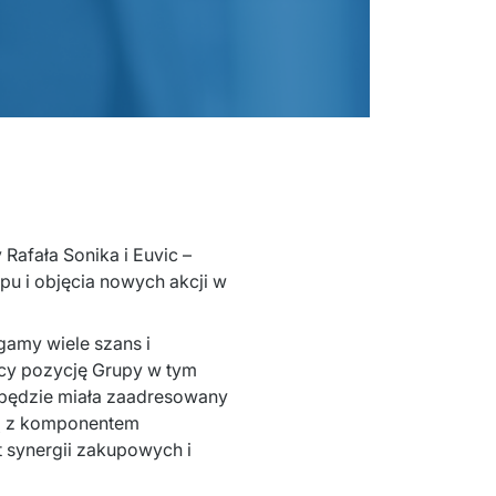
afała Sonika i Euvic – 
u i objęcia nowych akcji w 
gamy wiele szans i 
ący pozycję Grupy w tym 
będzie miała zaadresowany 
wą z komponentem 
 synergii zakupowych i 