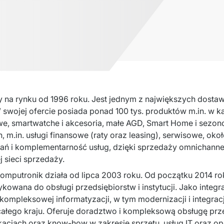
y na rynku od 1996 roku. Jest jednym z największych dosta
 swojej ofercie posiada ponad 100 tys. produktów m.in. w ka
e, smartwatche i akcesoria, małe AGD, Smart Home i sezono
 m.in. usługi finansowe (raty oraz leasing), serwisowe, oko
łań i komplementarność usług, dzięki sprzedaży omnichanne
j sieci sprzedaży.
putronik działa od lipca 2003 roku. Od początku 2014 rok
kowana do obsługi przedsiębiorstw i instytucji. Jako integra
 kompleksowej informatyzacji, w tym modernizacji i integracj
ałego kraju. Oferuje doradztwo i kompleksową obsługę przeds
kacjach oraz know-how w zakresie sprzętu, usług IT oraz o