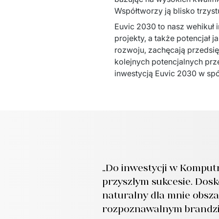
Współtworzy ją blisko trzys
Euvic 2030 to nasz wehikuł 
projekty, a także potencjał 
rozwoju, zachęcają przedsięb
kolejnych potencjalnych prze
inwestycją Euvic 2030 w spó
„Do inwestycji w Komput
przyszłym sukcesie. Dos
naturalny dla mnie obsz
rozpoznawalnym brandzie