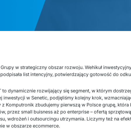
 Grupy w strategiczny obszar rozwoju. Wehikuł inwestycyjny R
podpisała list intencyjny, potwierdzający gotowość do odkup
 IT to dynamicznie rozwijający się segment, w którym dostrze
j inwestycji w Senetic, podjęliśmy kolejny krok, wzmacniaj
y z Komputronik zbudujemy pierwszą w Polsce grupę, która 
w, przez small buisness aż po enterprise – ofertą sprzęto
u, wdrożeń i outsourcingu utrzymania. Liczymy też na efekt
nie w obszarze ecommerce.