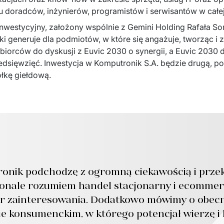
tu doradców, inżynierów, programistów i serwisantów w całej
inwestycyjny, założony wspólnie z Gemini Holding Rafała S
jaki generuje dla podmiotów, w które się angażuje, tworząc i 
iorców do dyskusji z Euvic 2030 o synergii, a Euvic 2030 do
dsięwzięć. Inwestycja w Komputronik S.A. będzie drugą, po 
łkę giełdową.
ronik podchodzę z ogromną ciekawością i przek
konale rozumiem handel stacjonarny i ecommer
ar zainteresowania. Dodatkowo mówimy o obecn
 konsumenckim, w którego potencjał wierzę i