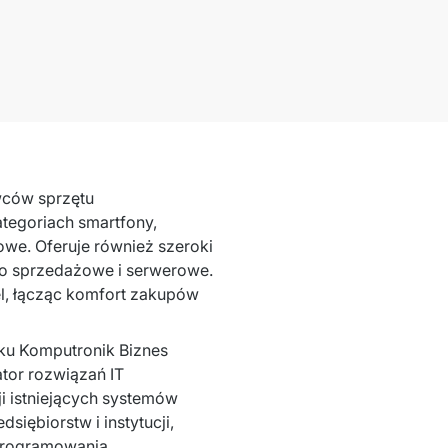
wców sprzętu 
tegoriach smartfony, 
we. Oferuje również szeroki 
ło sprzedażowe i serwerowe. 
l, łącząc komfort zakupów 
u Komputronik Biznes 
tor rozwiązań IT 
i istniejących systemów 
iębiorstw i instytucji, 
programowania. 