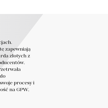
cjach.
 tę zapewniają
rda złotych z
roducentów.
rzetrwała
 do
swoje procesy i
cność na GPW,