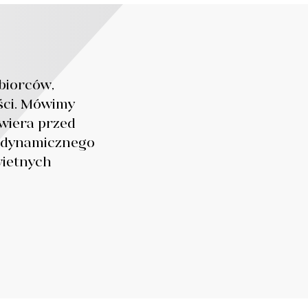
ębiorców,
ości. Mówimy
wiera przed
i dynamicznego
wietnych