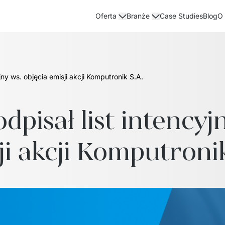
Case Studies
Blog
Oferta
Branże
O
jny ws. objęcia emisji akcji Komputronik S.A.
pisał list intencyjn
ji akcji Komputronik