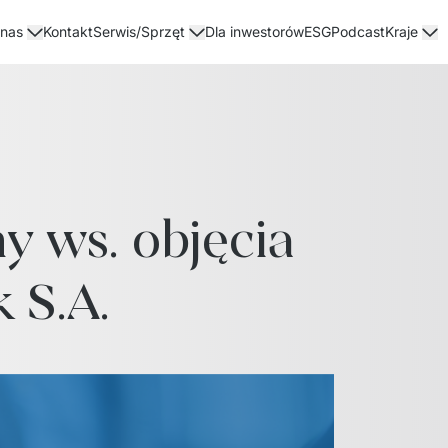
Kontakt
Dla inwestorów
ESG
Podcast
 nas
Serwis/Sprzęt
Kraje
y ws. objęcia 
 S.A.