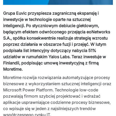
Sprzęt drukujący - sklep
Integracja systemów IT
Podcast
Telekomunikacja
Grupa Euvic przyspiesza zagraniczną ekspansję i 
Sztuczna Inteligencja
inwestycje w technologie oparte na sztucznej 
Transport i Turystyka
Kraje
inteligencji. Po styczniowym debiucie giełdowym, 
↳ AI Transformation
Start-upy i Scale-upy
będącym efektem odwróconego przejęcia eoNetworks 
S.A., spółka konsekwentnie realizuje strategię wzrostu 
↳ AI Consultation
poprzez działania w obszarze fuzji i przejęć. W lutym 
podpisała list intencyjny dotyczący nabycia 51% 
↳ AI Solutions
udziałów w rumuńskim Yalos Labs. Teraz inwestuje w 
Finlandii, podpisując umowę inwestycyjną z firmą 
Migracja Systemów IT
Moretime.
↳ Migracja do chmury Azure
Moretime rozwija rozwiązania automatyzujące procesy 
biznesowe z wykorzystaniem sztucznej inteligencji oraz 
↳ Migracje Chmurowe
Microsoft Power Platform. Technologie low-code 
pozwalają firmom szybciej projektować i wdrażać 
↳ Audyt aplikacji legacy
aplikacje usprawniające codzienne procesy biznesowe, 
co wpisuje się w jeden z najsilniejszych trendów 
Outsourcing IT
współczesnego rynku IT.