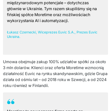
międzynarodowym potencjale – dotychczas
PRODUKTY
głównie w Ukrainie. Tym razem skupiliśmy się na
Euvic Billing System
fińskiej spółce Moretime oraz możliwościach
wykorzystania AI i automatyzacji.
Produkty z obszaru Przemysł 4.0
Łukasz Czernecki, Wiceprezes Euvic S.A., Prezes Euvic
IT Service Management - ITSM
Ukraina.
Systemy wspomagania decyzji (DSS)
Marketplace
Umowa obejmuje zakup 100% udziałów spółki za około 
3 mln dolarów. Klienci oraz oferta Moretime wzmocnią 
Systemy Zarządzania Treścią (CMS)
działalność Euvic na rynku skandynawskim, gdzie Grupa 
Platformy do współpracy
działa od ośmiu lat – od 2018 roku w Szwecji, a od 2024 
roku również w Finlandii.
System Rejestracji Czasu Pracy (EOSIC)