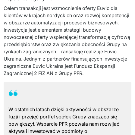
Dedykowany zespół IT
Celem transakcji jest wzmocnienie oferty Euvic dla 
klientów w krajach nordyckich oraz rozwój kompetencji 
Staff Augumentation
w obszarze automatyzacji procesów biznesowych. 
Inwestycja jest elementem strategii budowy 
Infrastruktura IT
nowoczesnej oferty wspierającej transformację cyfrową 
przedsiębiorstw oraz zwiększania obecności Grupy na 
Audyty i doradztwo
rynkach zagranicznych. Transakcję realizuje Euvic 
Ukraina. Jednym z partnerów finansujących inwestycje 
Managed IT & Outsourcing
zagraniczne Euvic Ukraina jest Fundusz Ekspansji 
Migracje i wdrożenia
Zagranicznej 2 FIZ AN z Grupy PFR.
Serwis IT i AGD
↳ Serwis RTV i AGD
W ostatnich latach dzięki aktywności w obszarze
↳ Serwis IT
fuzji i przejęć portfel spółek Grupy znacząco się
powiększył. Wsparcie PFR pozwala nam rozwijać
Dystrybucja i Produkty
aktywa i inwestować w podmioty o