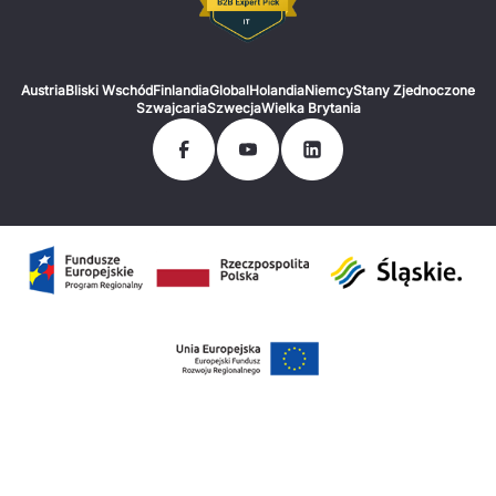
Austria
Bliski Wschód
Finlandia
Global
Holandia
Niemcy
Stany Zjednoczone
Szwajcaria
Szwecja
Wielka Brytania