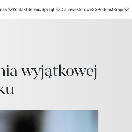
Kontakt
Dla inwestorów
ESG
Podcast
 nas
Serwis/Sprzęt
Kraje
ia wyjątkowej 
ku 