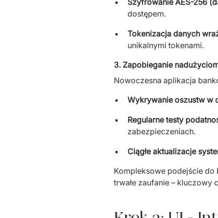
Szyfrowanie AES-256 (dat
dostępem.
Tokenizacja danych wra
unikalnymi tokenami.
3. Zapobieganie nadużyciom 
Nowoczesna aplikacja bank
Wykrywanie oszustw w c
Regularne testy podatno
zabezpieczeniach.
Ciągłe aktualizacje syst
Kompleksowe podejście do b
trwałe zaufanie – kluczowy 
Krok 2: UI - In