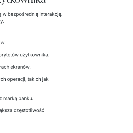
ą w bezpośrednią interakcję. 
y.
ów.
orytetów użytkownika.
rach ekranów.
ch operacji, takich jak
 z marką banku.
iększa częstotliwość 