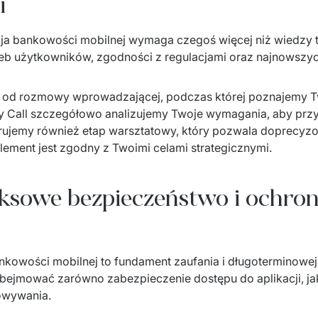
i
ja bankowości mobilnej wymaga czegoś więcej niż wiedzy te
eb użytkowników, zgodności z regulacjami oraz najnowszyc
 od rozmowy wprowadzającej, podczas której poznajemy Twoj
y Call szczegółowo analizujemy Twoje wymagania, aby prz
erujemy również etap warsztatowy, który pozwala doprecyzo
element jest zgodny z Twoimi celami strategicznymi.
eksowe bezpieczeństwo i ochro
kowości mobilnej to fundament zaufania i długoterminowej r
bejmować zarówno zabezpieczenie dostępu do aplikacji, jak
howywania.