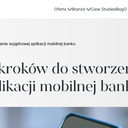
Case Studies
Blog
Oferta
Branże
O
nia wyjątkowej aplikacji mobilnej banku
kroków do stworzen
likacji mobilnej ban