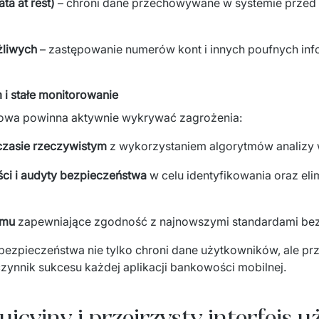
a at rest)
– chroni dane przechowywane w systemie przed
żliwych
– zastępowanie numerów kont i innych poufnych inf
i stałe monitorowanie
owa powinna aktywnie wykrywać zagrożenia:
zasie rzeczywistym
z wykorzystaniem algorytmów analizy 
ści i audyty bezpieczeństwa
w celu identyfikowania oraz eli
emu
zapewniające zgodność z najnowszymi standardami be
ezpieczeństwa nie tylko chroni dane użytkowników, ale prz
czynnik sukcesu każdej aplikacji bankowości mobilnej.
tuicyjny i przejrzysty interfejs