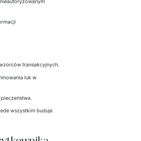
 nieautoryzowanym
ormacji
wzorców transakcyjnych.
minowania luk w
zpieczeństwa.
ede wszystkim buduje 
 użytkownika