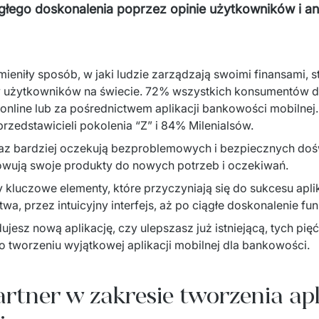
ągłego doskonalenia poprzez opinie użytkowników i an
eniły sposób, w jaki ludzie zarządzają swoimi finansami, st
 użytkowników na świecie. 72% wszystkich konsumentów dec
online lub za pośrednictwem aplikacji bankowości mobilnej.
rzedstawicieli pokolenia “Z” i 84% Milenialsów.
az bardziej oczekują bezproblemowych i bezpiecznych doś
owują swoje produkty do nowych potrzeb i oczekiwań. 
 kluczowe elementy, które przyczyniają się do sukcesu aplik
, przez intuicyjny interfejs, aż po ciągłe doskonalenie fun
ujesz nową aplikację, czy ulepszasz już istniejącą, tych pię
tworzeniu wyjątkowej aplikacji mobilnej dla bankowości.
artner w zakresie tworzenia apl