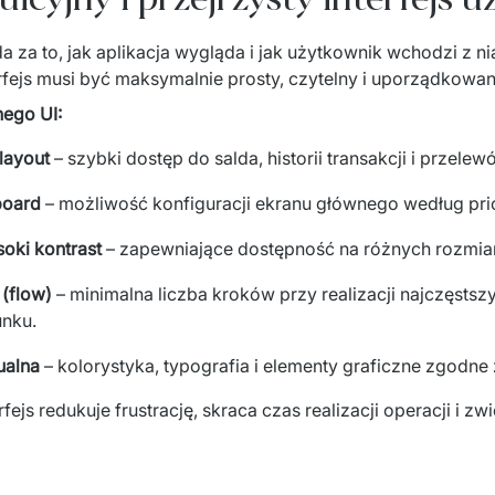
a za to, jak aplikacja wygląda i jak użytkownik wchodzi z ni
fejs musi być maksymalnie prosty, czytelny i uporządkowan
ego UI:
layout
– szybki dostęp do salda, historii transakcji i przelew
board
– możliwość konfiguracji ekranu głównego według pri
soki kontrast
– zapewniające dostępność na różnych rozmia
(flow)
– minimalna liczba kroków przy realizacji najczęstszy
unku.
ualna
– kolorystyka, typografia i elementy graficzne zgodne
js redukuje frustrację, skraca czas realizacji operacji i zw