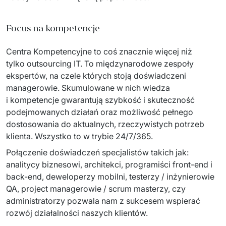
Dedykowany zespół IT
Focus na kompetencje
Staff Augumentation
Centra Kompetencyjne to coś znacznie więcej niż 
Infrastruktura IT
tylko outsourcing IT. To międzynarodowe zespoły 
ekspertów, na czele których stoją doświadczeni 
Audyty i doradztwo
managerowie. Skumulowane w nich wiedza 
Managed IT & Outsourcing
i kompetencje gwarantują szybkość i skuteczność 
podejmowanych działań oraz możliwość pełnego 
Migracje i wdrożenia
dostosowania do aktualnych, rzeczywistych potrzeb 
klienta. Wszystko to w trybie 24/7/365.
Serwis IT i AGD
Połączenie doświadczeń specjalistów takich jak: 
analitycy biznesowi, architekci, programiści front-end i 
↳ Serwis RTV i AGD
back-end, deweloperzy mobilni, testerzy / inżynierowie 
↳ Serwis IT
QA, project managerowie / scrum masterzy, czy 
administratorzy pozwala nam z sukcesem wspierać 
Dystrybucja i Produkty
rozwój działalności naszych klientów.