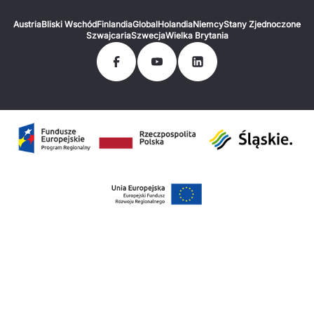
Austria
Bliski Wschód
Finlandia
Global
Holandia
Niemcy
Stany Zjednoczone
Szwajcaria
Szwecja
Wielka Brytania