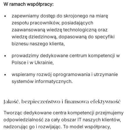
PRODUKTY
W ramach współpracy:
zapewniamy dostęp do skrojonego na miarę
Euvic Billing System
zespołu pracowników, posiadających
Produkty z obszaru Przemysł 4.0
zaawansowaną wiedzę technologiczną oraz
wiedzę dziedzinową, dopasowaną do specyfiki
IT Service Management - ITSM
biznesu naszego klienta,
Systemy wspomagania decyzji (DSS)
prowadzimy dedykowane centrum kompetencji w
Polsce i w Ukrainie,
Marketplace
wspieramy rozwój oprogramowania i utrzymanie
Systemy Zarządzania Treścią (CMS)
systemów informatycznych.
Platformy do współpracy
Jakość, bezpieczeństwo i finansowa efektywność
System Rejestracji Czasu Pracy (EOSIC)
Tworząc dedykowane centra kompetencji przejmujemy 
odpowiedzialność za cały obszar IT naszych klientów, 
nadzorując go i rozwijając. To model współpracy, 