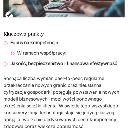
Sprzęt drukujący - sklep
Integracja systemów IT
Podcast
Telekomunikacja
Sztuczna Inteligencja
Transport i Turystyka
Kraje
↳ AI Transformation
Start-upy i Scale-upy
Kluczowe punkty
Focus na kompetencje
↳ AI Consultation
W ramach współpracy:
↳ AI Solutions
Jakość, bezpieczeństwo i finansowa efektywność
Migracja Systemów IT
Rosnąca liczba wymian peer-to-peer, regularne 
↳ Migracja do chmury Azure
przekraczanie nowych granic oraz nieustanna 
cyfryzacja gospodarki potęgują powstawanie nowych 
↳ Migracje Chmurowe
modeli biznesowych i możliwości ponownego 
określenia ścieżki klienta. W świetle tego wszystkiego 
↳ Audyt aplikacji legacy
konsumeryzacja technologii staje się jedyną słuszną 
opcją, a tworzenie dedykowanych centr kompetencji 
Outsourcing IT
zdobywa coraz większą popularność.