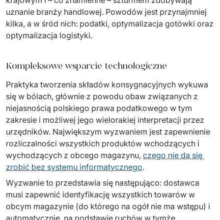
Dedykowany zespół IT
uznanie branży handlowej. Powodów jest przynajmniej 
kilka, a w śród nich: podatki, optymalizacja gotówki oraz 
Staff Augumentation
optymalizacja logistyki.
Infrastruktura IT
Kompleksowe wsparcie technologiczne
Audyty i doradztwo
Praktyka tworzenia składów konsygnacyjnych wykuwa 
Managed IT & Outsourcing
się w bólach, głównie z powodu obaw związanych z 
niejasnością polskiego prawa podatkowego w tym 
Migracje i wdrożenia
zakresie i możliwej jego wielorakiej interpretacji przez 
urzędników. Największym wyzwaniem jest zapewnienie 
Serwis IT i AGD
rozliczalności wszystkich produktów wchodzących i 
wychodzących z obcego magazynu, 
czego nie da się 
↳ Serwis RTV i AGD
zrobić bez systemu informatycznego
.
↳ Serwis IT
Wyzwanie to przedstawia się następująco: dostawca 
musi zapewnić identyfikację wszystkich towarów w 
Dystrybucja i Produkty
obcym magazynie (do którego na ogół nie ma wstępu) i 
automatycznie, na podstawie ruchów w tymże 