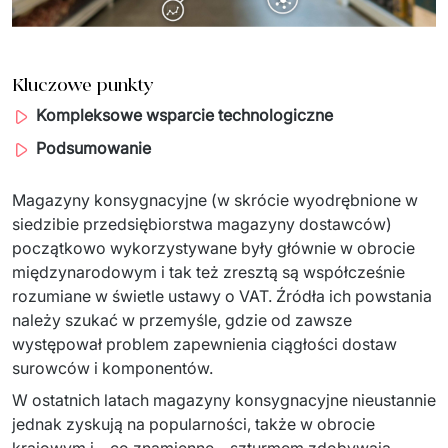
Sprzęt drukujący - sklep
Integracja systemów IT
Podcast
Telekomunikacja
Sztuczna Inteligencja
Transport i Turystyka
Kraje
Kluczowe punkty
Kompleksowe wsparcie technologiczne
↳ AI Transformation
Start-upy i Scale-upy
Podsumowanie
↳ AI Consultation
Magazyny konsygnacyjne (w skrócie wyodrębnione w 
↳ AI Solutions
siedzibie przedsiębiorstwa magazyny dostawców) 
Migracja Systemów IT
początkowo wykorzystywane były głównie w obrocie 
międzynarodowym i tak też zresztą są współcześnie 
↳ Migracja do chmury Azure
rozumiane w świetle ustawy o VAT. Źródła ich powstania 
należy szukać w przemyśle, gdzie od zawsze 
↳ Migracje Chmurowe
występował problem zapewnienia ciągłości dostaw 
surowców i komponentów.
↳ Audyt aplikacji legacy
W ostatnich latach magazyny konsygnacyjne nieustannie 
Outsourcing IT
jednak zyskują na popularności, także w obrocie 
krajowym i – co znamienne – szturmem zdobywają 