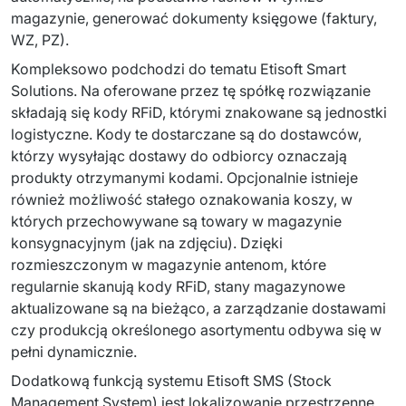
PRODUKTY
magazynie, generować dokumenty księgowe (faktury, 
WZ, PZ).
Euvic Billing System
Kompleksowo podchodzi do tematu Etisoft Smart 
Produkty z obszaru Przemysł 4.0
Solutions. Na oferowane przez tę spółkę rozwiązanie 
składają się kody RFiD, którymi znakowane są jednostki 
IT Service Management - ITSM
logistyczne. Kody te dostarczane są do dostawców, 
którzy wysyłając dostawy do odbiorcy oznaczają 
Systemy wspomagania decyzji (DSS)
produkty otrzymanymi kodami. Opcjonalnie istnieje 
również możliwość stałego oznakowania koszy, w 
Marketplace
których przechowywane są towary w magazynie 
konsygnacyjnym (jak na zdjęciu). Dzięki 
Systemy Zarządzania Treścią (CMS)
rozmieszczonym w magazynie antenom, które 
regularnie skanują kody RFiD, stany magazynowe 
Platformy do współpracy
aktualizowane są na bieżąco, a zarządzanie dostawami 
System Rejestracji Czasu Pracy (EOSIC)
czy produkcją określonego asortymentu odbywa się w 
pełni dynamicznie.
Dodatkową funkcją systemu Etisoft SMS (Stock 
Management System) jest lokalizowanie przestrzenne 