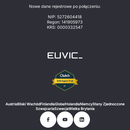
Nowe dane rejestrowe po połączeniu:
NIP: 5272604418
Regon: 141905973
KRS: 0000332547
Austria
Bliski Wschód
Finlandia
Global
Holandia
Niemcy
Stany Zjednoczone
Szwajcaria
Szwecja
Wielka Brytania