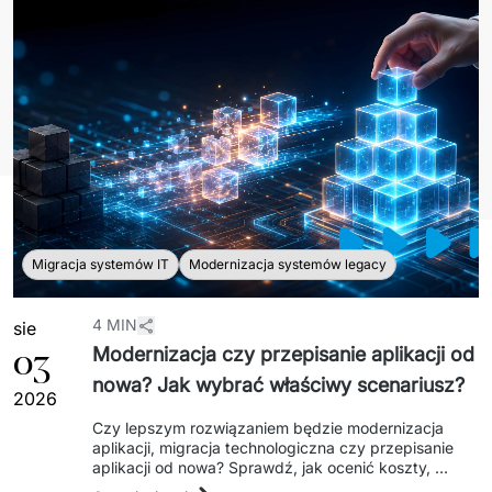
Sprzęt drukujący - sklep
Integracja systemów IT
Podcast
Telekomunikacja
Sztuczna Inteligencja
Transport i Turystyka
Kraje
↳ AI Transformation
Start-upy i Scale-upy
↳ AI Consultation
↳ AI Solutions
Migracja systemów IT
Modernizacja systemów legacy
Migracja Systemów IT
↳ Migracja do chmury Azure
4 MIN
sie
03
Modernizacja czy przepisanie aplikacji od
↳ Migracje Chmurowe
nowa? Jak wybrać właściwy scenariusz?
2026
↳ Audyt aplikacji legacy
Czy lepszym rozwiązaniem będzie modernizacja 
aplikacji, migracja technologiczna czy przepisanie 
Outsourcing IT
aplikacji od nowa? Sprawdź, jak ocenić koszty, 
ryzyko, dług technologiczny i wybrać scenariusz 