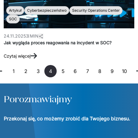
Artykuł
Cyberbezpieczeństwo
Security Operations Center
SOC
24.11.2025
3 MIN
Jak wygląda proces reagowania na incydent w SOC?
Czytaj więcej
1
2
3
4
5
6
7
8
9
10
Porozmawiajmy
Przekonaj się, co możemy zrobić dla Twojego biznesu.