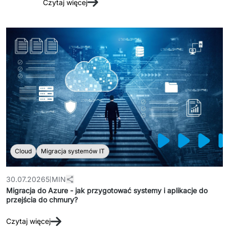
Czytaj więcej
dopasowany do potrzeb biznesowych oraz stanu 
Dedykowany zespół IT
Staff Augumentation
Infrastruktura IT
Audyty i doradztwo
Managed IT & Outsourcing
Migracje i wdrożenia
Serwis IT i AGD
Cloud
Migracja systemów IT
↳ Serwis RTV i AGD
30.07.2026
5 MIN
↳ Serwis IT
Migracja do Azure - jak przygotować systemy i aplikacje do
przejścia do chmury?
Dystrybucja i Produkty
Czytaj więcej