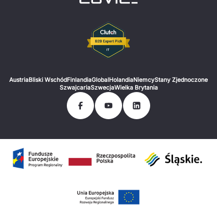
Austria
Bliski Wschód
Finlandia
Global
Holandia
Niemcy
Stany Zjednoczone
Szwajcaria
Szwecja
Wielka Brytania