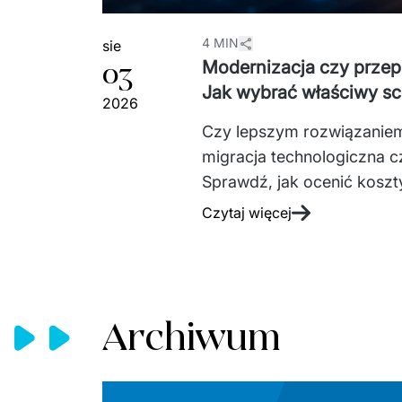
4 MIN
sie
03
Modernizacja czy przepi
Jak wybrać właściwy s
2026
Czy lepszym rozwiązaniem 
migracja technologiczna cz
Sprawdź, jak ocenić koszty
wybrać scenariusz dopaso
Czytaj więcej
Archiwum