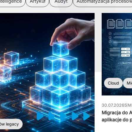
Intelligence
Artykuł
Audyt
Automatyzacja procesó
Cloud
Mi
30.07.2026
5 M
Migracja do A
aplikacje do 
ów legacy