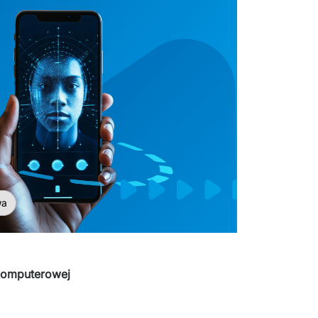
wa
 komputerowej