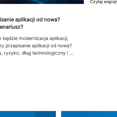
Czytaj więcej
sanie aplikacji od nowa?
cenariusz?
będzie modernizacja aplikacji, 
y przepisanie aplikacji od nowa? 
, ryzyko, dług technologiczny i 
wany do potrzeb biznesowych oraz 