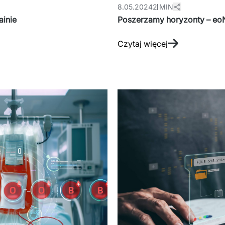
8.05.2024
2 MIN
c w Ukrainie
Poszerzamy horyzonty – eoN
Czytaj więcej