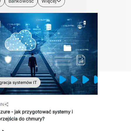
w
Bankowość
Więcej
gracja systemów IT
IN
zure - jak przygotować systemy i
przejścia do chmury?