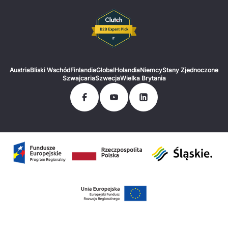
Austria
Bliski Wschód
Finlandia
Global
Holandia
Niemcy
Stany Zjednoczone
Szwajcaria
Szwecja
Wielka Brytania