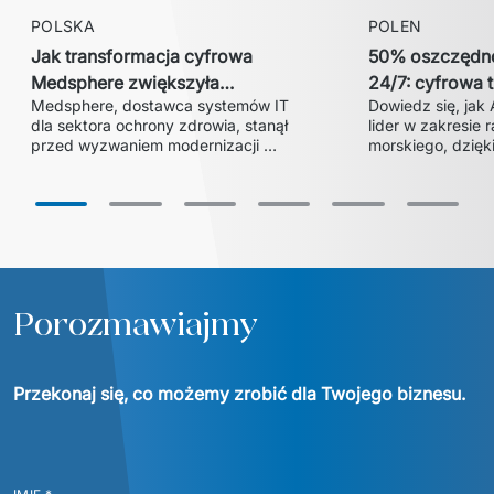
POLSKA
POLEN
Jak transformacja cyfrowa
50% oszczędno
Medsphere zwiększyła
24/7: cyfrowa 
Medsphere, dostawca systemów IT 
Dowiedz się, jak 
efektywność i pozwoliła zdobyć
Ardent z Euvic
dla sektora ochrony zdrowia, stanął 
lider w zakresie 
większy udział w rynku?
przed wyzwaniem modernizacji 
morskiego, dzięki
przestarzałego rozwiązania do 
obniżył koszty ws
zarządzania zapasami i łańcuchem 
Przeczytaj, jak s
dostaw. We współpracy z Euvic 
pomocy 24/7 oraz
powstała platforma HealthLine – 
chmury Microsoft
nowoczesne, skalowalne i zgodne z 
HIPAA rozwiązanie, które zwiększyło 
wydajność operacyjną, skróciło czas 
szkoleń o 20% i umożliwiło firmie 
Porozmawiajmy
wejście do większych systemów 
szpitalnych, umacniając jej pozycję 
Przekonaj się, co możemy zrobić dla Twojego biznesu.