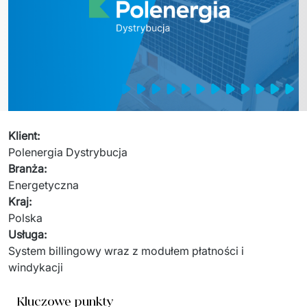
Sprzęt drukujący - sklep
Integracja systemów IT
Podcast
Telekomunikacja
Sztuczna Inteligencja
Transport i Turystyka
Kraje
↳ AI Transformation
Start-upy i Scale-upy
↳ AI Consultation
Klient
:
↳ AI Solutions
Polenergia Dystrybucja
Branża
:
Migracja Systemów IT
Energetyczna
↳ Migracja do chmury Azure
Kraj
:
Polska
↳ Migracje Chmurowe
Usługa
:
System billingowy wraz z modułem płatności i 
↳ Audyt aplikacji legacy
windykacji 
Outsourcing IT
Kluczowe punkty