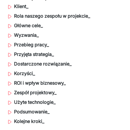
Dedykowany zespół IT
Klient_
Rola naszego zespołu w projekcie_
Staff Augumentation
Główne cele_
Infrastruktura IT
Wyzwania_
Audyty i doradztwo
Przebieg pracy_
Przyjęta strategia_
Managed IT & Outsourcing
Dostarczone rozwiązanie_
Migracje i wdrożenia
Korzyści_
Serwis IT i AGD
ROI i wpływ biznesowy_
Zespół projektowy_
↳ Serwis RTV i AGD
Użyte technologie_
↳ Serwis IT
Podsumowanie_
Dystrybucja i Produkty
Kolejne kroki_