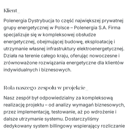
PRODUKTY
Klient_
Euvic Billing System
Polenergia Dystrybucja to część największej prywatnej 
grupy energetycznej w Polsce – Polenergia S.A. Firma 
Produkty z obszaru Przemysł 4.0
specjalizuje się w kompleksowej obsłudze 
energetycznej, obejmującej budowę, eksploatację i 
IT Service Management - ITSM
utrzymanie własnej infrastruktury elektroenergetycznej. 
Systemy wspomagania decyzji (DSS)
Działa na terenie całego kraju, oferując nowoczesne i 
zrównoważone rozwiązania energetyczne dla klientów 
Marketplace
indywidualnych i biznesowych.
Systemy Zarządzania Treścią (CMS)
Rola naszego zespołu w projekcie_
Platformy do współpracy
Nasz zespół był odpowiedzialny za kompleksową 
realizację projektu – od analizy wymagań biznesowych, 
System Rejestracji Czasu Pracy (EOSIC)
przez implementację, testowanie, aż po wdrożenie i 
dalsze utrzymanie systemu. Dostarczyliśmy 
dedykowany system billingowy wspierający rozliczanie 