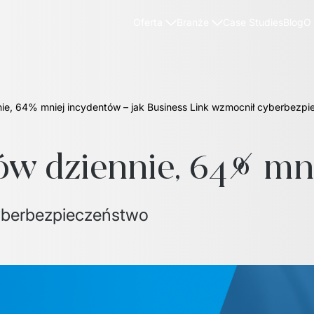
Case Studies
Blog
Oferta
Branże
O
nie, 64% mniej incydentów – jak Business Link wzmocnił cyberbezp
ów dziennie, 64% mn
yberbezpieczeństwo