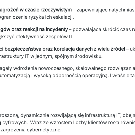
agrożeń w czasie rzeczywistym
– zapewniające natychmias
 ograniczenie ryzyka ich eskalacji.
ogów oraz reakcji na incydenty
– pozwalająca
skrócić czas 
iększyć
efektywność zespołów IT.
ci bezpieczeństwa oraz korelacja danych ​
z wielu źródeł
– u
frastruktury IT w jednym, spójnym środowisku.
agały wdrożenia nowoczesnego, skalowalnego 
rozwiązania
utomatyzacją 
szoną, dynamicznie rozwijającą się infrastrukturą IT, obejmuj
g cyfrowych. ​ Wraz ze wzrostem liczby klientów rosła równie
zagrożenia cybernetyczne. ​