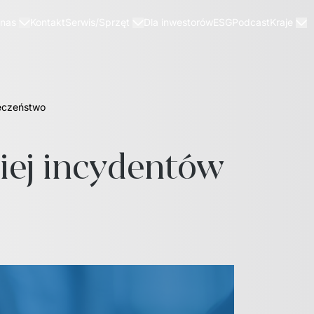
Kontakt
Dla inwestorów
ESG
Podcast
 nas
Serwis/Sprzęt
Kraje
ieczeństwo
iej incydentów