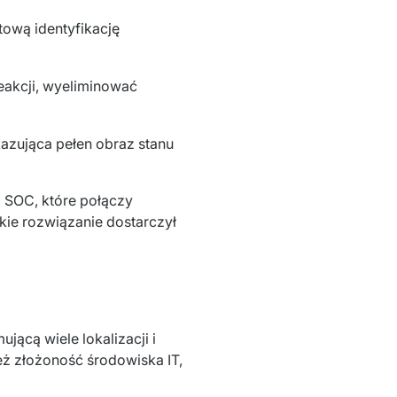
tową identyfikację
reakcji, wyeliminować
kazująca pełen obraz stanu
 SOC, które połączy 
i wysoką odpornością operacyjną. I właśnie takie rozwiązanie dostarczył 
ącą wiele lokalizacji i 
ż złożoność środowiska IT, ​