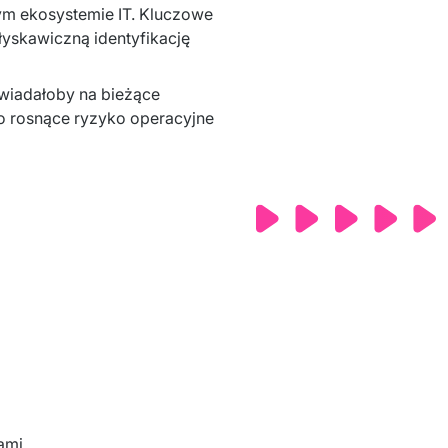
m ekosystemie IT. Kluczowe 
yskawiczną identyfikację 
wiadałoby na bieżące 
ło rosnące ryzyko operacyjne 
mi ​