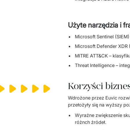
Użyte narzędzia i f
Microsoft Sentinel (SIEM) 
Microsoft Defender XDR 
MITRE ATT&CK – klasyfika
Threat Intelligence – int
Korzyści bizn
Wdrożone przez Euvic rozwią
przełożyły się na wyższy po
Wyraźne zwiększenie sku
różnch źródeł.