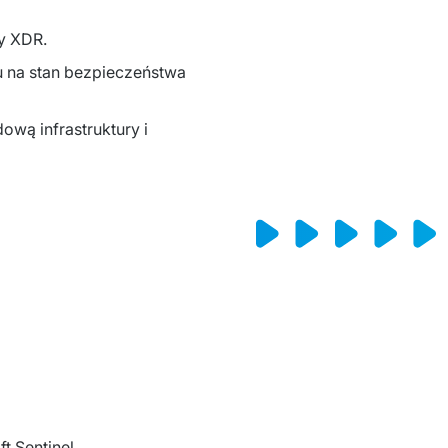
 XDR. ​
u na stan bezpieczeństwa
ową infrastruktury i
 Sentinel ​