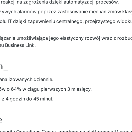
eakcji na zagrożenia dzięki ​automatyzacji procesów. ​
szywych alarmów poprzez zastosowanie mechanizmów klasy
łu IT dzięki zapewnieniu centralnego, przejrzystego widok
ązania umożliwiająca jego elastyczny rozwój wraz z rozbud
​Business Link. ​
h_
nalizowanych dziennie. ​
ów o 64% w ciągu pierwszych 3 miesięcy. ​
 z 4 godzin do 45 minut. ​
e_
rity Operations Center, opartego na platformach Microsoft