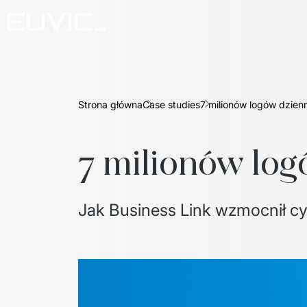
Strona główna
Case studies
7 milionów logów dzien
7 milionów log
Jak Business Link wzmocnił c