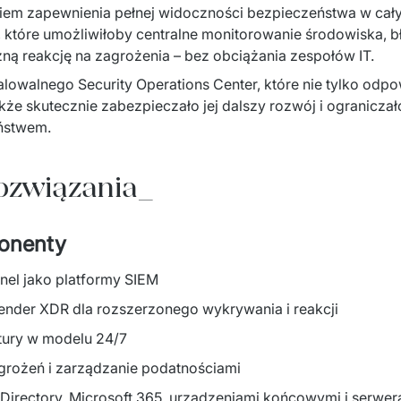
iem zapewnienia pełnej widoczności bezpieczeństwa w cały
 które umożliwiłoby centralne monitorowanie środowiska, bł
ą reakcję na zagrożenia – bez obciążania zespołów IT. ​
alowalnego Security Operations Center, które nie tylko odpo
akże skutecznie zabezpieczało jej dalszy rozwój i ogranicza
stwem. ​
ozwiązania_
ponenty
nel jako platformy SIEM ​
nder XDR dla rozszerzonego wykrywania i reakcji ​
tury w modelu 24/7 ​
rożeń i zarządzanie podatnościami ​
 Directory, Microsoft 365, urządzeniami końcowymi i serwera