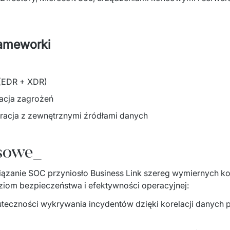
rameworki
​
(EDR + XDR) ​
cja zagrożeń ​
egracja z zewnętrznymi źródłami danych ​
esowe_
zanie SOC przyniosło Business Link szereg wymiernych korzy
ziom bezpieczeństwa i efektywności operacyjnej: ​
teczności wykrywania incydentów dzięki korelacji danych 