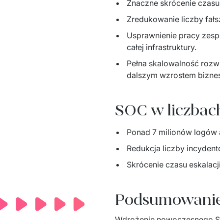
Znaczne skrócenie czasu r
Zredukowanie liczby fał
Usprawnienie pracy zespo
całej infrastruktury.
Pełna skalowalność rozwi
dalszym wzrostem biznesu 
SOC w liczbac
Ponad 7 milionów logów a
Redukcja liczby incydent
Skrócenie czasu eskalacji
Podsumowani
Wdrożenie nowoczesnego Secu