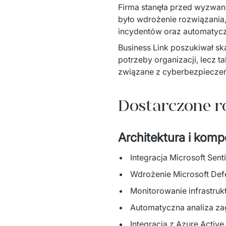
Firma stanęła przed wyzwan
było wdrożenie rozwiązania,
incydentów oraz automatyczn
Business Link poszukiwał sk
potrzeby organizacji, lecz t
związane z cyberbezpieczeń
Dostarczone r
Architektura i kom
Integracja Microsoft Senti
Wdrożenie Microsoft Defe
Monitorowanie infrastruk
Automatyczna analiza zag
Integracja z Azure Active