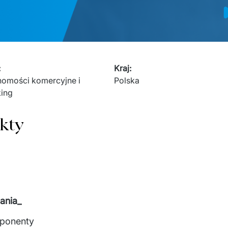
:
Kraj
:
homości komercyjne i 
Polska
ing
kty
ania_
mponenty