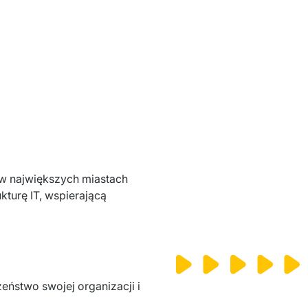
w największych miastach 
turę IT, 
wspierającą 
ństwo swojej organizacji i 