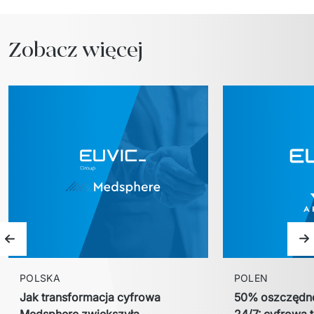
Zobacz więcej
Poprzedni slajd
N
POLSKA
POLEN
Jak transformacja cyfrowa
50% oszczędno