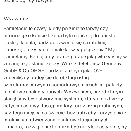
technologii cyfrowych.
PRODUKTY
Euvic Billing System
Wyzwanie_
Pamiętacie te czasy, kiedy po zmianę taryfy czy 
Produkty z obszaru Przemysł 4.0
informacje o koncie trzeba było udać się do punktu 
IT Service Management - ITSM
obsługi klienta, bądź dodzwonić się na infolinię, 
ponosząc przy tym niemałe koszty połączenia? My 
Systemy wspomagania decyzji (DSS)
pamiętamy. Pamiętamy też całą pracę jaką włożyliśmy w 
zmianę tego stanu rzeczy. Wraz z Telefonica Germany 
Marketplace
GmbH & Co OHG – bardziej znanym jako O2- 
zmieniliśmy podejście do obsługi usług 
Systemy Zarządzania Treścią (CMS)
szerokopasmowych i komórkowych takich jak pakiety 
minutowe i pakiety danych. Wyzwaniem, przed którym 
Platformy do współpracy
stanęliśmy było stworzenie systemu, który umożliwiłby 
natychmiastowy dostęp do taryf oraz usług mobilnych, z 
System Rejestracji Czasu Pracy (EOSIC)
każdego miejsca na świecie, bez potrzeby korzystania z 
infolinii lub odwiedzania punktów stacjonarnych. 
Ponadto, rozwiązanie to miało być na tyle elastyczne, by 