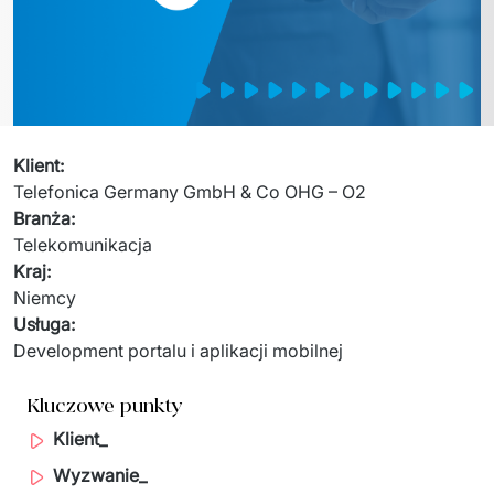
Sprzęt drukujący - sklep
Integracja systemów IT
Podcast
Telekomunikacja
Sztuczna Inteligencja
Transport i Turystyka
Kraje
↳ AI Transformation
Start-upy i Scale-upy
Klient
:
↳ AI Consultation
Telefonica Germany GmbH & Co OHG – O2 
Branża
:
↳ AI Solutions
Telekomunikacja
Kraj
:
Migracja Systemów IT
Niemcy
↳ Migracja do chmury Azure
Usługa
:
Development portalu i aplikacji mobilnej
↳ Migracje Chmurowe
Kluczowe punkty
↳ Audyt aplikacji legacy
Klient_
Outsourcing IT
Wyzwanie_