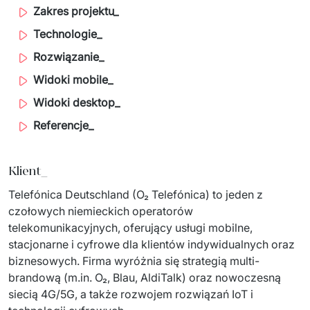
Zakres projektu_
Dedykowany zespół IT
Technologie_
Staff Augumentation
Rozwiązanie_
Infrastruktura IT
Widoki mobile_
Widoki desktop_
Audyty i doradztwo
Referencje_
Managed IT & Outsourcing
Migracje i wdrożenia
Klient_
Telefónica Deutschland (O₂ Telefónica) to jeden z 
Serwis IT i AGD
czołowych niemieckich operatorów 
↳ Serwis RTV i AGD
telekomunikacyjnych, oferujący usługi mobilne, 
stacjonarne i cyfrowe dla klientów indywidualnych oraz 
↳ Serwis IT
biznesowych. Firma wyróżnia się strategią multi-
brandową (m.in. O₂, Blau, AldiTalk) oraz nowoczesną 
Dystrybucja i Produkty
siecią 4G/5G, a także rozwojem rozwiązań IoT i 