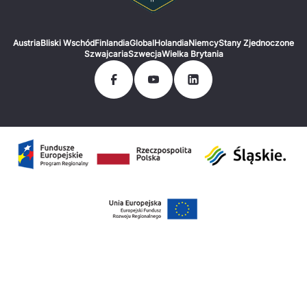
Austria
Bliski Wschód
Finlandia
Global
Holandia
Niemcy
Stany Zjednoczone
Szwajcaria
Szwecja
Wielka Brytania